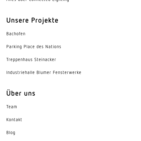
Werkstoff der Abdeckung
Unsere Projekte
PMMA
Ausstrahlungswinkel
Bachofen
120°
Parking Place des Nations
Energieeffizienzklasse
Trep­penhaus Steinacker
D
Indus­trie­halle Blumer Fensterwerke
Herstellergarantie
5 Jahre
Über uns
Variante
Team
2-Flammig, Diffuse Optik
Kontakt
Blog