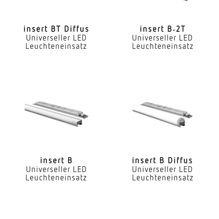
LED Nennstrom
300 mA
insert BT Diffus
insert B‑2T
Universeller LED
Universeller LED
Farbtemperatur
Leuchteneinsatz
Leuchteneinsatz
3000 K
Farbwiedergabeindex CRI
80-89
Geeignet für Lichtbandkonfiguration
Ja
Art der Verdrahtung
geeignet für Durchgangsverdrahtung
insert B
insert B Diffus
Universeller LED
Universeller LED
Leuchteneinsatz
Leuchteneinsatz
Leuchtmittel
LED
Austauschbares Betriebsgerät