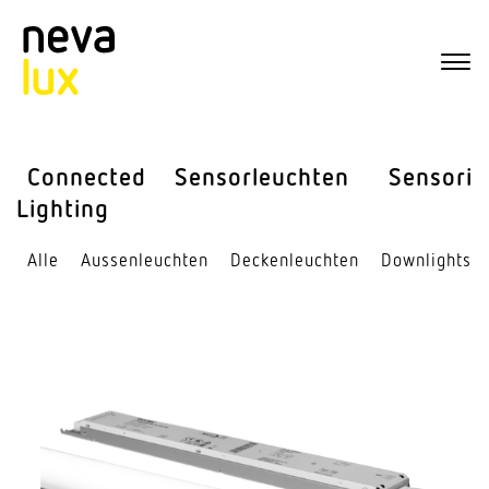
Connected
Sensor­leuchten
Sensorik
Lighting
Alle
Aussen­leuchten
Decken­leuchten
Down­lights