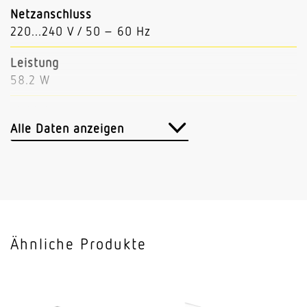
Netzanschluss
220...240 V / 50 – 60 Hz
Leistung
58.2 W
Lichtstrom
9783 lm
Alle Daten anzeigen
Leuchtenlichtausbeute
168 lm/W
Mit Bewegungsmelder
Nein
Ähnliche Produkte
Mit Notlicht
Nein
Dimmung DALI