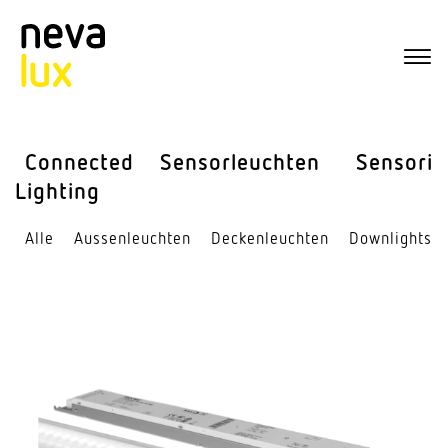
Connected
Sensor­leuchten
Sensorik
Lighting
Alle
Aussen­leuchten
Decken­leuchten
Down­lights