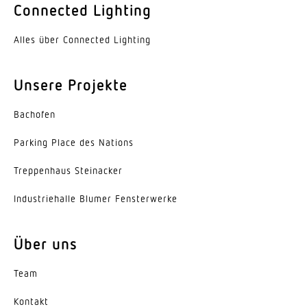
Connected Lighting
Farbe
Aluminium
Alles über Connected Lighting
Werkstoff der Abdeckung
Unsere Projekte
PMMA
Ausstrahlungswinkel
Bachofen
60°
Parking Place des Nations
Energieeffizienzklasse
Trep­penhaus Steinacker
C
Indus­trie­halle Blumer Fensterwerke
Herstellergarantie
5 Jahre
Über uns
Variante
Team
2-Flammig, Engstrahlend 60°
Kontakt