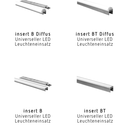
Ja
LED Nennstrom
300 mA
insert B Diffus
insert BT Diffus
Universeller LED
Universeller LED
Farbtemperatur
Leuchteneinsatz
Leuchteneinsatz
4000 K
Farbwiedergabeindex CRI
80-89
Geeignet für Lichtbandkonfiguration
Ja
Art der Verdrahtung
geeignet für Durchgangsverdrahtung
insert B
insert BT
Universeller LED
Universeller LED
Leuchteneinsatz
Leuchteneinsatz
Leuchtmittel