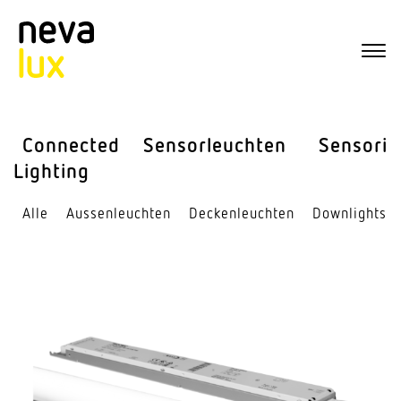
Connected
Sensor­leuchten
Sensorik
Lighting
Alle
Aussen­leuchten
Decken­leuchten
Down­lights