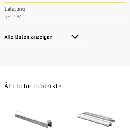
Leistung
58.2 W
Lichtstrom
7665 lm
Alle Daten anzeigen
Leuchtenlichtausbeute
132 lm/W
Mit Bewegungsmelder
Nein
Ähnliche Produkte
Mit Notlicht
Nein
Dimmung DALI
Ja