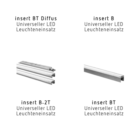
LED Nennstrom
300 mA
insert BT Diffus
insert B
Universeller LED
Universeller LED
Farbtemperatur
Leuchteneinsatz
Leuchteneinsatz
4000 K
Farbwiedergabeindex CRI
80-89
Geeignet für Lichtbandkonfiguration
Ja
Art der Verdrahtung
geeignet für Durchgangsverdrahtung
insert B‑2T
insert BT
Universeller LED
Universeller LED
Leuchteneinsatz
Leuchteneinsatz
Leuchtmittel
LED
Austauschbares Betriebsgerät