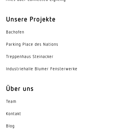
Werkstoff der Abdeckung
Unsere Projekte
PMMA
Ausstrahlungswinkel
Bachofen
120°
Parking Place des Nations
Energieeffizienzklasse
Trep­penhaus Steinacker
D
Indus­trie­halle Blumer Fensterwerke
Herstellergarantie
5 Jahre
Über uns
Variante
Team
2-Flammig, Diffuse Optik
Kontakt
Blog