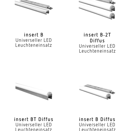
Ja
LED Nennstrom
720 mA
insert B
insert B‑2T
Universeller LED
Diffus
Farbtemperatur
Leuchteneinsatz
Universeller LED
2700...6500 K
Leuchteneinsatz
Farbwiedergabeindex CRI
80-89
Geeignet für Lichtbandkonfiguration
Ja
Art der Verdrahtung
geeignet für Durchgangsverdrahtung
insert BT Diffus
insert B Diffus
Leuchtmittel
Universeller LED
Universeller LED
Leuchteneinsatz
Leuchteneinsatz