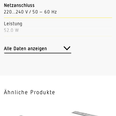
Netzanschluss
220...240 V / 50 – 60 Hz
Leistung
52.0 W
Lichtstrom
8162 lm
Alle Daten anzeigen
Leuchtenlichtausbeute
157 lm/W
Mit Bewegungsmelder
Nein
Ähnliche Produkte
Mit Notlicht
Nein
Dimmung DALI