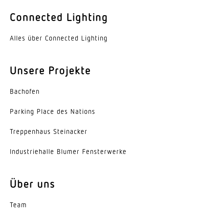
Farbe
Connected Lighting
Aluminium
Alles über Connected Lighting
Werkstoff der Abdeckung
PMMA
Unsere Projekte
Ausstrahlungswinkel
Bachofen
110°
Parking Place des Nations
Energieeffizienzklasse
C
Trep­penhaus Steinacker
Herstellergarantie
Indus­trie­halle Blumer Fensterwerke
5 Jahre
Über uns
Variante
2-Flammig, Breitstrahlend
Team