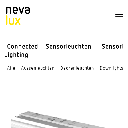
Connected
Sensor­leuchten
Sensorik
Lighting
Alle
Aussen­leuchten
Decken­leuchten
Down­lights