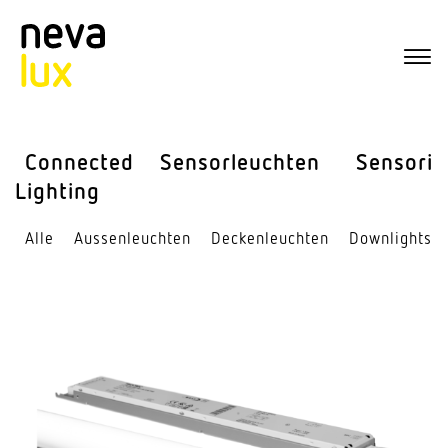
Connected
Sensor­leuchten
Sensorik
Lighting
Alle
Aussen­leuchten
Decken­leuchten
Down­lights