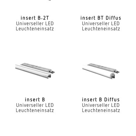
LED Nennstrom
720 mA
insert B‑2T
insert BT Diffus
Universeller LED
Universeller LED
Farbtemperatur
Leuchteneinsatz
Leuchteneinsatz
2700...6500 K
Farbwiedergabeindex CRI
80-89
Geeignet für Lichtbandkonfiguration
Ja
Art der Verdrahtung
geeignet für Durchgangsverdrahtung
insert B
insert B Diffus
Universeller LED
Universeller LED
Leuchteneinsatz
Leuchteneinsatz
Leuchtmittel
LED
Austauschbares Betriebsgerät