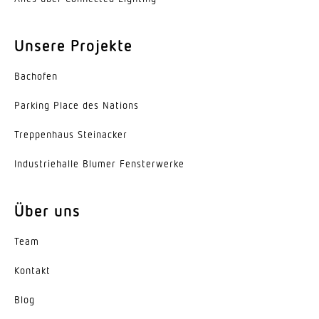
Werkstoff der Abdeckung
Unsere Projekte
PMMA
Ausstrahlungswinkel
Bachofen
120°
Parking Place des Nations
Energieeffizienzklasse
Trep­penhaus Steinacker
D
Indus­trie­halle Blumer Fensterwerke
Herstellergarantie
5 Jahre
Über uns
Variante
Team
2-Flammig, Diffuse Optik
Kontakt
Blog