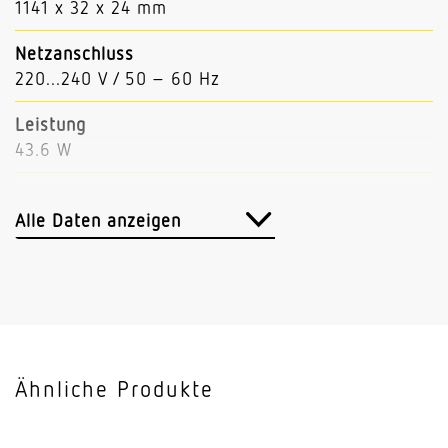
1141 x 32 x 24 mm
Netzanschluss
220...240 V / 50 – 60 Hz
Leistung
43.6 W
Lichtstrom
7337 lm
Alle Daten anzeigen
Leuchtenlichtausbeute
168 lm/W
Mit Bewegungsmelder
Nein
Ähnliche Produkte
Mit Notlicht
Nein