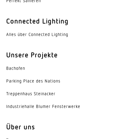
Perfekt Sanieren
Aluminium
Farbe
Connected Lighting
Aluminium
Alles über Connected Lighting
Werkstoff der Abdeckung
PMMA
Unsere Projekte
Ausstrahlungswinkel
Bachofen
60°
Parking Place des Nations
Energieeffizienzklasse
C
Trep­penhaus Steinacker
Herstellergarantie
Indus­trie­halle Blumer Fensterwerke
5 Jahre
Über uns
Variante
HO, Engstrahlend 60°