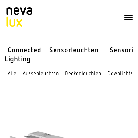
Connected
Sensor­leuchten
Sensorik
Lighting
Alle
Aussen­leuchten
Decken­leuchten
Down­lights