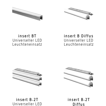
Dimmung DALI
Nein
LED Nennstrom
325 mA
insert BT
insert B Diffus
Universeller LED
Universeller LED
Farbtemperatur
Leuchteneinsatz
Leuchteneinsatz
4000 K
Farbwiedergabeindex CRI
80-89
Geeignet für Lichtbandkonfiguration
Ja
Art der Verdrahtung
geeignet für Durchgangsverdrahtung
insert B‑2T
insert B‑2T
Universeller LED
Diffus