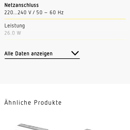
Netzanschluss
220...240 V / 50 – 60 Hz
Leistung
26.0 W
Lichtstrom
4167 lm
Alle Daten anzeigen
Leuchtenlichtausbeute
160 lm/W
Mit Bewegungsmelder
Nein
Ähnliche Produkte
Mit Notlicht
Nein
Dimmung DALI