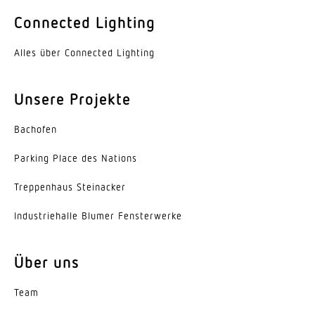
Farbe
Connected Lighting
Aluminium
Alles über Connected Lighting
Werkstoff der Abdeckung
PMMA
Unsere Projekte
Ausstrahlungswinkel
Bachofen
60°
Parking Place des Nations
Energieeffizienzklasse
C
Trep­penhaus Steinacker
Herstellergarantie
Indus­trie­halle Blumer Fensterwerke
5 Jahre
Über uns
Variante
Engstrahlend 60°
Team