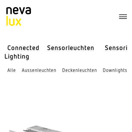
Connected
Sensor­leuchten
Sensorik
Lighting
Alle
Aussen­leuchten
Decken­leuchten
Down­lights