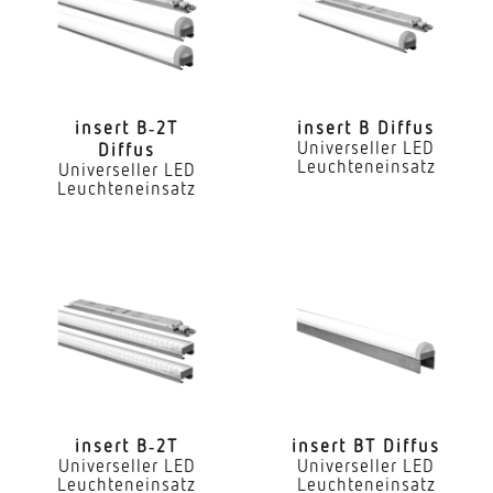
Ja
LED Nennstrom
720 mA
insert B‑2T
insert B Diffus
Universeller LED
Diffus
Farbtemperatur
Leuchteneinsatz
Universeller LED
2700...6500 K
Leuchteneinsatz
Farbwiedergabeindex CRI
80-89
Geeignet für Lichtbandkonfiguration
Ja
Art der Verdrahtung
geeignet für Durchgangsverdrahtung
insert B‑2T
insert BT Diffus
Leuchtmittel
Universeller LED
Universeller LED
Leuchteneinsatz
Leuchteneinsatz
LED