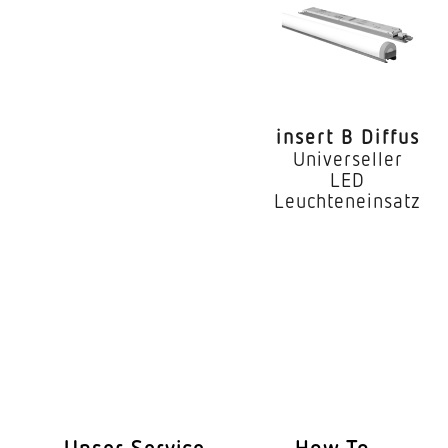
Leuchtmittel
Austauschbares Betr
Lebensdauer LED (25
insert B Diffus
Schutzart
Universeller
LED
Schutzklasse
Leuchteneinsatz
Umgebungstemperat
Werkstoff des Gehäu
Farbe
Werkstoff der Abdec
Ausstrahlungswinkel
Unser Service
How To