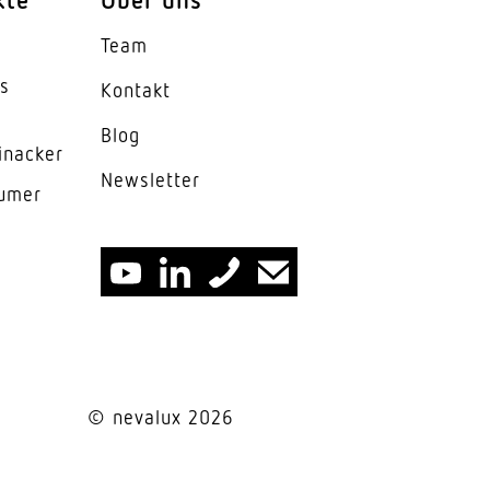
Team
es
Kontakt
°
Blog
inacker
News­letter
lumer
© nevalux 2026