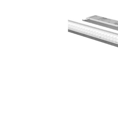
Wand­leuchten
System­kom­po­ne