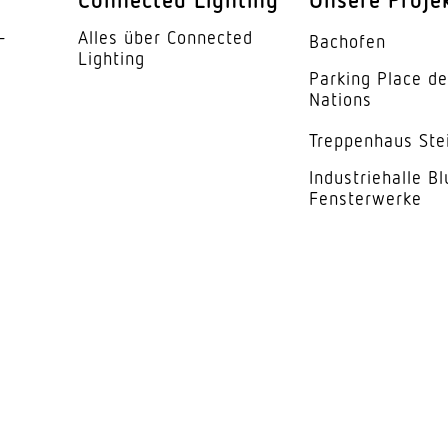
se
C
­
Alles über Connected
Bachofen
5 Jahre
Lighting
Parking Place d
Nations
Engstrahlend 60
Trep­penhaus Ste
Indus­trie­halle B
Fensterwerke