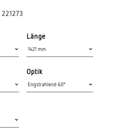
Stras­sen­leuchten
 221273
Wand­leuchten
Länge
Optik