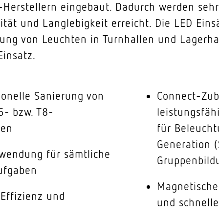
-Herstellern eingebaut. Dadurch werden sehr
ität und Langlebigkeit erreicht. Die LED Ei
rung von Leuchten in Turnhallen und Lagerha
insatz.
ionelle Sanierung von
Connect-Zube
5- bzw. T8-
leistungsfäh
ren
für Beleucht
Generation 
rwendung für sämtliche
Gruppenbildu
ufgaben
Magnetische 
Effizienz und
und schnell