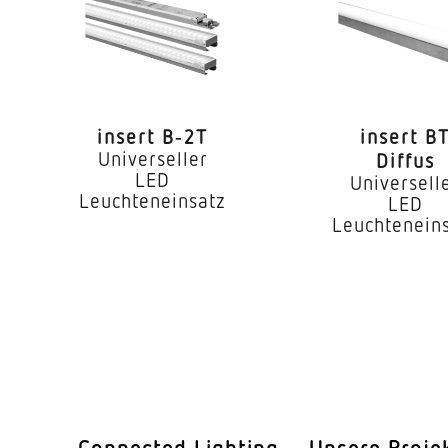
LED
iebsgerät
Ja
 °C)
72000 h
insert B‑2T
insert B
IP20
Universeller
Diffus
LED
Universell
I
Leuchteneinsatz
LED
Leuchtenein
ur
-25...55 °C
ses
Aluminium
Aluminium
kung
PMMA
60°
Connected Lighting
Unsere Proje