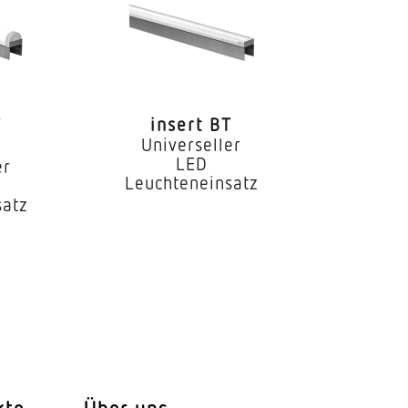
T
insert BT
Universeller
LED
er
Leuchteneinsatz
satz
kte
Über uns