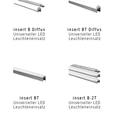
Ja
LED Nennstrom
300 mA
insert B Diffus
insert BT Diffus
Universeller LED
Universeller LED
Farbtemperatur
Leuchteneinsatz
Leuchteneinsatz
4000 K
Farbwiedergabeindex CRI
80-89
Geeignet für Lichtbandkonfiguration
Ja
Art der Verdrahtung
geeignet für Durchgangsverdrahtung
insert BT
insert B‑2T
Universeller LED
Universeller LED
Leuchteneinsatz
Leuchteneinsatz
Leuchtmittel
LED