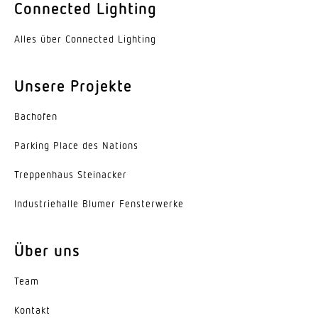
Connected Lighting
Farbe
Aluminium
Alles über Connected Lighting
Werkstoff der Abdeckung
Unsere Projekte
PMMA
Ausstrahlungswinkel
Bachofen
38°
Parking Place des Nations
Energieeffizienzklasse
Trep­penhaus Steinacker
C
Indus­trie­halle Blumer Fensterwerke
Herstellergarantie
5 Jahre
Über uns
Variante
Team
Engstrahlend 40°
Kontakt