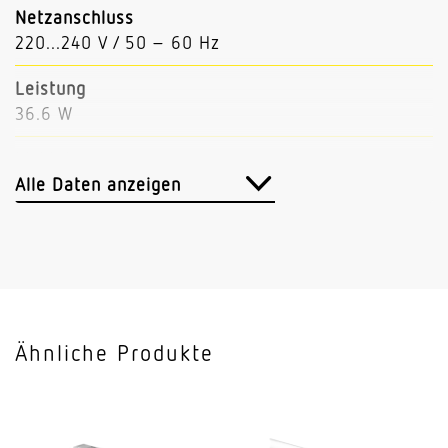
Netzanschluss
220...240 V / 50 – 60 Hz
Leistung
36.6 W
Lichtstrom
6154 lm
Alle Daten anzeigen
Leuchtenlichtausbeute
168 lm/W
Mit Bewegungsmelder
Nein
Ähnliche Produkte
Mit Notlicht
Nein
Dimmung DALI