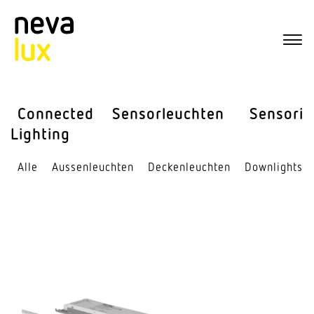
Connected
Sensor­leuchten
Sensorik
Lighting
Alle
Aussen­leuchten
Decken­leuchten
Down­lights