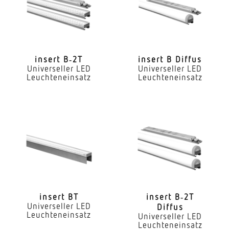
Nein
LED Nennstrom
300 mA
insert B‑2T
insert B Diffus
Universeller LED
Universeller LED
Farbtemperatur
Leuchteneinsatz
Leuchteneinsatz
3000 K
Farbwiedergabeindex CRI
80-89
Geeignet für Lichtbandkonfiguration
Ja
Art der Verdrahtung
geeignet für Durchgangsverdrahtung
insert BT
insert B‑2T
Universeller LED
Diffus
Leuchteneinsatz
Leuchtmittel
Universeller LED
Leuchteneinsatz
LED