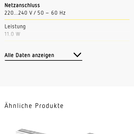
Netzanschluss
220...240 V / 50 – 60 Hz
Leistung
11.0 W
Lichtstrom
1777 lm
Alle Daten anzeigen
Leuchtenlichtausbeute
162 lm/W
Mit Bewegungsmelder
Nein
Ähnliche Produkte
Mit Notlicht
Nein
Dimmung DALI