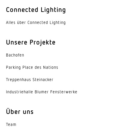
Farbe
Connected Lighting
Aluminium
Alles über Connected Lighting
Werkstoff der Abdeckung
PMMA
Unsere Projekte
Ausstrahlungswinkel
Bachofen
60°
Parking Place des Nations
Energieeffizienzklasse
C
Trep­penhaus Steinacker
Herstellergarantie
Indus­trie­halle Blumer Fensterwerke
5 Jahre
Über uns
Variante
Engstrahlend 60°
Team