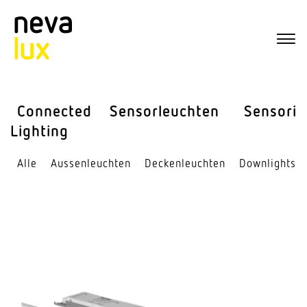
Connected
Sensor­leuchten
Sensorik
Lighting
Alle
Aussen­leuchten
Decken­leuchten
Down­lights