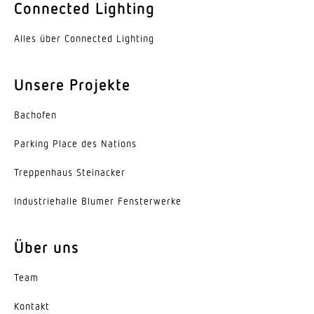
Connected Lighting
Farbe
Aluminium
Alles über Connected Lighting
Werkstoff der Abdeckung
Unsere Projekte
PMMA
Ausstrahlungswinkel
Bachofen
38°
Parking Place des Nations
Energieeffizienzklasse
Trep­penhaus Steinacker
C
Indus­trie­halle Blumer Fensterwerke
Herstellergarantie
5 Jahre
Über uns
Variante
Team
Engstrahlend 40°
Kontakt