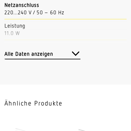
Netzanschluss
220...240 V / 50 – 60 Hz
Leistung
11.0 W
Lichtstrom
1847 lm
Alle Daten anzeigen
Leuchtenlichtausbeute
168 lm/W
Mit Bewegungsmelder
Nein
Ähnliche Produkte
Mit Notlicht
Nein
Dimmung DALI