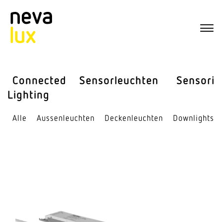
Connected
Sensor­leuchten
Sensorik
Lighting
Alle
Aussen­leuchten
Decken­leuchten
Down­lights