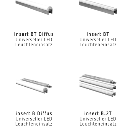
Nein
LED Nennstrom
300 mA
insert BT Diffus
insert BT
Universeller LED
Universeller LED
Farbtemperatur
Leuchteneinsatz
Leuchteneinsatz
4000 K
Farbwiedergabeindex CRI
80-89
Geeignet für Lichtbandkonfiguration
Ja
Art der Verdrahtung
geeignet für Durchgangsverdrahtung
insert B Diffus
insert B‑2T
Universeller LED
Universeller LED
Leuchteneinsatz
Leuchteneinsatz
Leuchtmittel
LED