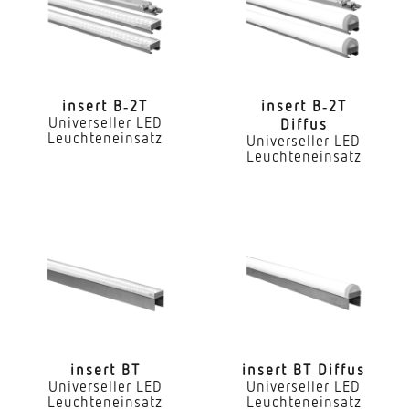
Nein
LED Nennstrom
300 mA
insert B‑2T
insert B‑2T
Universeller LED
Diffus
Farbtemperatur
Leuchteneinsatz
Universeller LED
4000 K
Leuchteneinsatz
Farbwiedergabeindex CRI
80-89
Geeignet für Lichtbandkonfiguration
Ja
Art der Verdrahtung
geeignet für Durchgangsverdrahtung
insert BT
insert BT Diffus
Leuchtmittel
Universeller LED
Universeller LED
Leuchteneinsatz
Leuchteneinsatz
LED