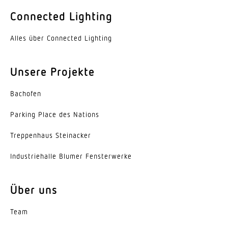
Farbe
Connected Lighting
Aluminium
Alles über Connected Lighting
Werkstoff der Abdeckung
PMMA
Unsere Projekte
Ausstrahlungswinkel
Bachofen
60°
Parking Place des Nations
Energieeffizienzklasse
B
Trep­penhaus Steinacker
Herstellergarantie
Indus­trie­halle Blumer Fensterwerke
5 Jahre
Über uns
Variante
Engstrahlend 60°
Team