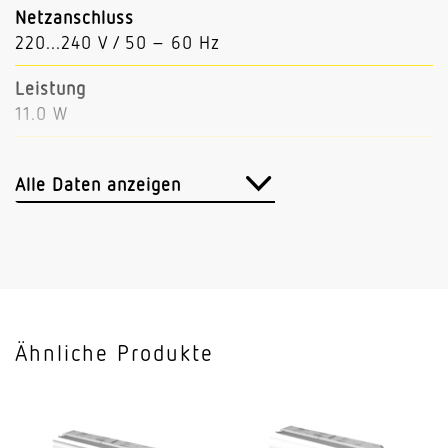
Netzanschluss
220...240 V / 50 – 60 Hz
Leistung
11.0 W
Lichtstrom
1886 lm
Alle Daten anzeigen
Leuchtenlichtausbeute
171 lm/W
Mit Bewegungsmelder
Nein
Ähnliche Produkte
Mit Notlicht
Nein
Dimmung DALI