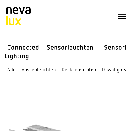
Connected
Sensor­leuchten
Sensorik
Lighting
Alle
Aussen­leuchten
Decken­leuchten
Down­lights