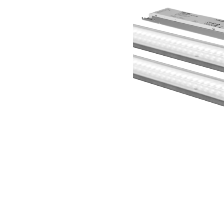
Wand­leuchten
System­kom­po­ne