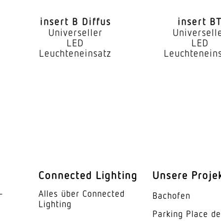
 °C)
72000 h
insert B Diffus
insert B
IP20
Universeller
Universell
LED
LED
I
Leuchteneinsatz
Leuchtenein
ur
-25...55 °C
ses
Aluminium
Aluminium
kung
PMMA
110°
Connected Lighting
Unsere Proje
se
C
­
Alles über Connected
Bachofen
5 Jahre
Lighting
Parking Place d