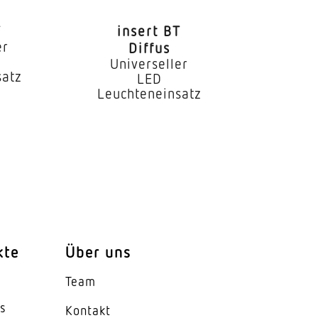
T
insert BT
er
Diffus
Universeller
satz
LED
Leuchteneinsatz
kte
Über uns
Team
es
Kontakt