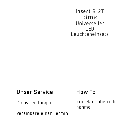
Lebensdauer LED (25
insert B‑2T
Schutzart
Diffus
Universeller
Schutzklasse
LED
Leuchteneinsatz
Umgebungstemperat
Werkstoff des Gehäu
Farbe
Werkstoff der Abdec
Ausstrahlungswinkel
Unser Service
How To
Energieeffizienzklas
Korrekte Inbe­trieb
Dienst­leis­tungen
Herstellergarantie
nahme
Vereinbare einen Termin