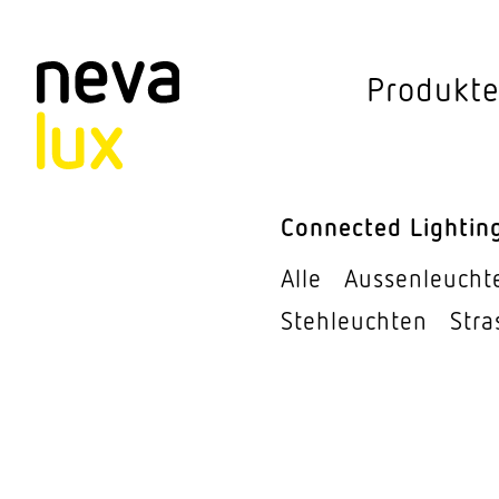
Vev
Produkt
Connected Li
Aussen­leuchten
Connected Lightin
Decken­leuchten
Alle
Aussen­leucht
Pendel­leuchten
Steh­leuchten
Stra
Sensorik
Steh­leuchten
Stras­sen­leuchte