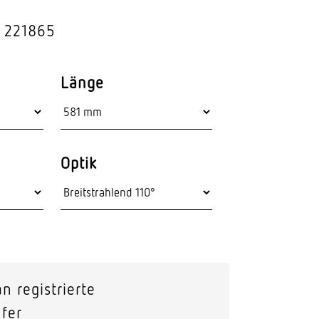
Stras­sen­leuchten
: 221865
Wand­leuchten
Länge
Optik
n registrierte
fer