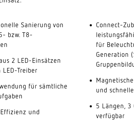
ionelle Sanierung von
Connect-Zube
5- bzw. T8-
leistungsfäh
ren
für Beleucht
Generation 
aus 2 LED-Einsätzen
Gruppenbildu
 LED-Treiber
Magnetische 
rwendung für sämtliche
und schnell
ufgaben
5 Längen, 3 
Effizienz und
verfügbar