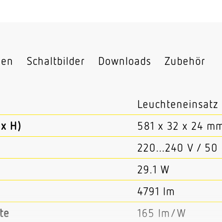
nen
Schaltbilder
Downloads
Zubehör
Leuchteneinsatz
x H)
581 x 32 x 24 m
220...240 V / 50
29.1 W
4791 lm
te
165 lm/W