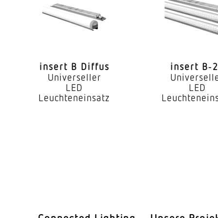
LED
iebsgerät
Ja
 °C)
72000 h
insert B Diffus
insert B‑
IP20
Universeller
Universell
LED
LED
I
Leuchteneinsatz
Leuchtenein
ur
-25...55 °C
ses
Aluminium
Aluminium
kung
PMMA
110°
Connected Lighting
Unsere Proje