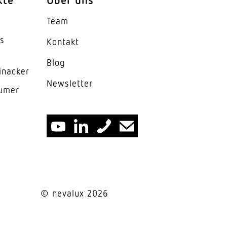
Team
es
Kontakt
Blog
inacker
News­letter
lumer
© nevalux 2026