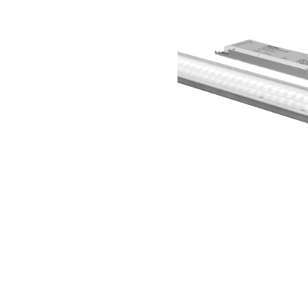
Wand­leuchten
System­kom­po­ne