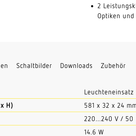
2 Leistungsk
Optiken und 
nen
Schaltbilder
Downloads
Zubehör
Leuchteneinsatz
x H)
581 x 32 x 24 m
220...240 V / 50
14.6 W