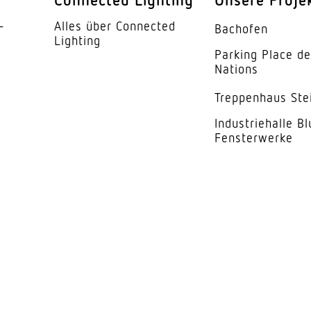
se
C
­
Alles über Connected
Bachofen
5 Jahre
Lighting
Parking Place d
Nations
Breitstrahlend
Trep­penhaus Ste
Indus­trie­halle B
Fensterwerke