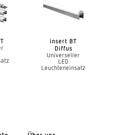
2T
insert BT
er
Diffus
Universeller
satz
LED
Leuchteneinsatz
kte
Über uns