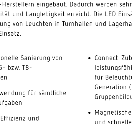
-Herstellern eingebaut. Dadurch werden sehr
ität und Langlebigkeit erreicht. Die LED Ei
rung von Leuchten in Turnhallen und Lagerha
insatz.
ionelle Sanierung von
Connect-Zube
5- bzw. T8-
leistungsfäh
ren
für Beleucht
Generation 
rwendung für sämtliche
Gruppenbildu
ufgaben
Magnetische 
Effizienz und
und schnell