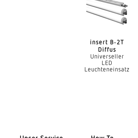
Leuchtmittel
Austauschbares Betr
Lebensdauer LED (25
insert B‑2T
Schutzart
Diffus
Universeller
Schutzklasse
LED
Leuchteneinsatz
Umgebungstemperat
Werkstoff des Gehäu
Farbe
Werkstoff der Abdec
Ausstrahlungswinkel
Unser Service
How To