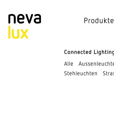
Vev
Produkt
Connected Li
Aussen­leuchten
Connected Lightin
Decken­leuchten
Alle
Aussen­leucht
Pendel­leuchten
Steh­leuchten
Stra
Sensorik
Steh­leuchten
Stras­sen­leuchte