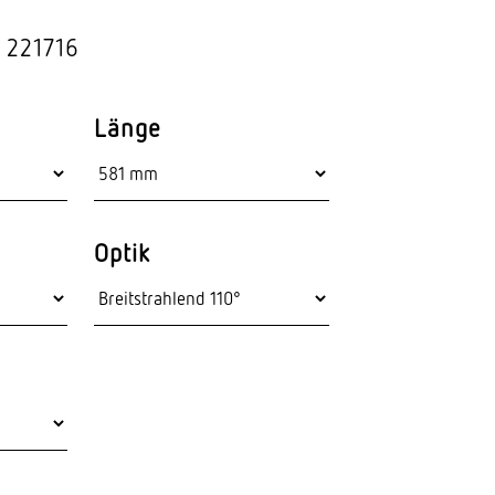
Stras­sen­leuchten
 221716
Wand­leuchten
Länge
Optik