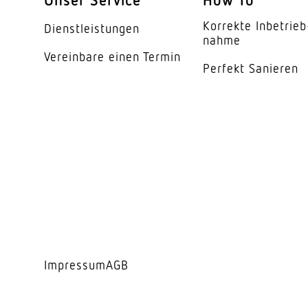
Energieeffizienzklas
Korrekte Inbe­trieb
Dienst­leis­tungen
Herstellergarantie
nahme
Vereinbare einen Termin
Perfekt Sanieren
Variante
Impressum
AGB