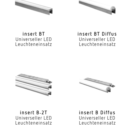
Nein
LED Nennstrom
300 mA
insert BT
insert BT Diffus
Universeller LED
Universeller LED
Farbtemperatur
Leuchteneinsatz
Leuchteneinsatz
3000 K
Farbwiedergabeindex CRI
80-89
Geeignet für Lichtbandkonfiguration
Ja
Art der Verdrahtung
geeignet für Durchgangsverdrahtung
insert B‑2T
insert B Diffus
Universeller LED
Universeller LED
Leuchteneinsatz
Leuchteneinsatz
Leuchtmittel
LED