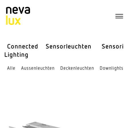
Connected
Sensor­leuchten
Sensorik
Lighting
Alle
Aussen­leuchten
Decken­leuchten
Down­lights