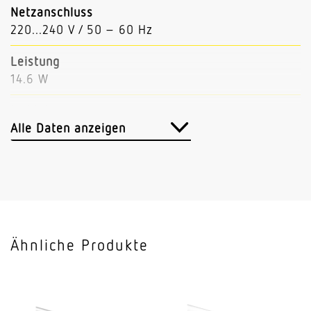
Netzanschluss
220...240 V / 50 – 60 Hz
Leistung
14.6 W
Lichtstrom
2258 lm
Alle Daten anzeigen
Leuchtenlichtausbeute
155 lm/W
Mit Bewegungsmelder
Nein
Ähnliche Produkte
Mit Notlicht
Nein
Dimmung DALI