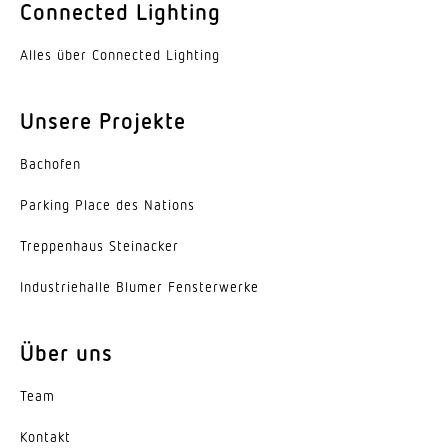
Connected Lighting
Farbe
Aluminium
Alles über Connected Lighting
Werkstoff der Abdeckung
Unsere Projekte
PMMA
Ausstrahlungswinkel
Bachofen
38°
Parking Place des Nations
Energieeffizienzklasse
Trep­penhaus Steinacker
C
Indus­trie­halle Blumer Fensterwerke
Herstellergarantie
5 Jahre
Über uns
Variante
Team
Engstrahlend 40°
Kontakt