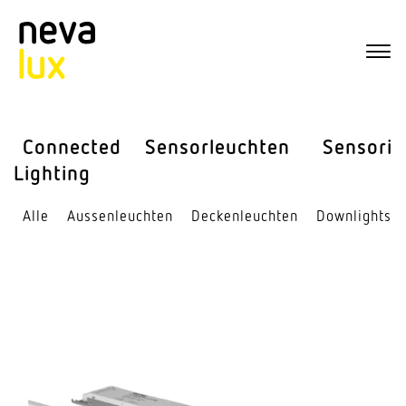
Connected
Sensor­leuchten
Sensorik
Lighting
Alle
Aussen­leuchten
Decken­leuchten
Down­lights