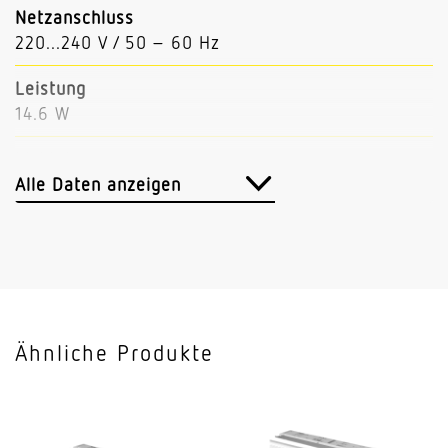
Netzanschluss
220...240 V / 50 – 60 Hz
Leistung
14.6 W
Lichtstrom
2306 lm
Alle Daten anzeigen
Leuchtenlichtausbeute
158 lm/W
Mit Bewegungsmelder
Nein
Ähnliche Produkte
Mit Notlicht
Nein
Dimmung DALI