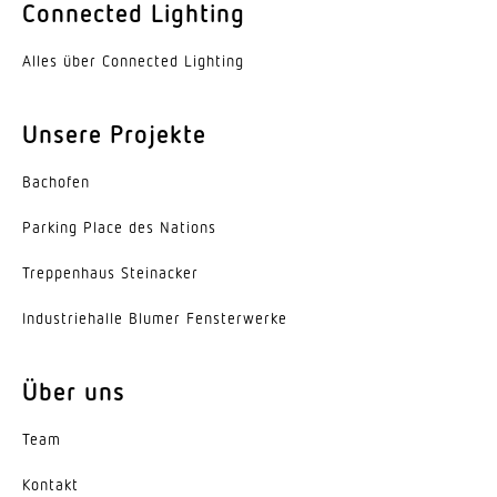
Connected Lighting
Farbe
Aluminium
Alles über Connected Lighting
Werkstoff der Abdeckung
Unsere Projekte
PMMA
Ausstrahlungswinkel
Bachofen
60°
Parking Place des Nations
Energieeffizienzklasse
Trep­penhaus Steinacker
C
Indus­trie­halle Blumer Fensterwerke
Herstellergarantie
5 Jahre
Über uns
Variante
Team
Engstrahlend 60°
Kontakt