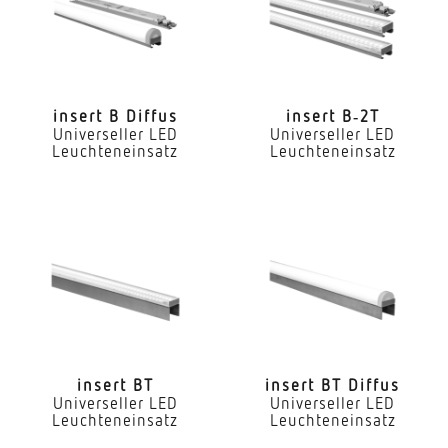
Nein
LED Nennstrom
300 mA
insert B Diffus
insert B‑2T
Universeller LED
Universeller LED
Farbtemperatur
Leuchteneinsatz
Leuchteneinsatz
3000 K
Farbwiedergabeindex CRI
80-89
Geeignet für Lichtbandkonfiguration
Ja
Art der Verdrahtung
geeignet für Durchgangsverdrahtung
insert BT
insert BT Diffus
Universeller LED
Universeller LED
Leuchteneinsatz
Leuchteneinsatz
Leuchtmittel
LED