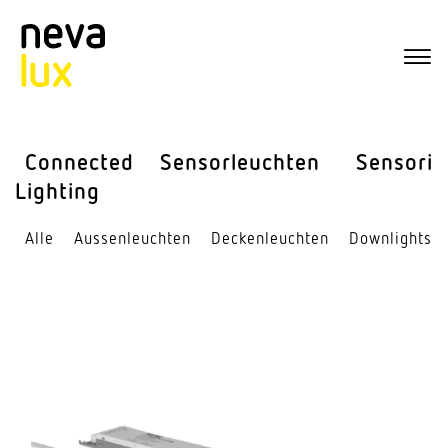
Connected
Sensor­leuchten
Sensorik
Lighting
Alle
Aussen­leuchten
Decken­leuchten
Down­lights