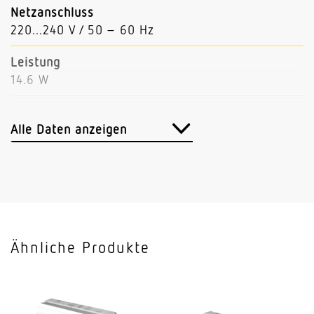
Netzanschluss
220...240 V / 50 – 60 Hz
Leistung
14.6 W
Lichtstrom
2396 lm
Alle Daten anzeigen
Leuchtenlichtausbeute
164 lm/W
Mit Bewegungsmelder
Nein
Ähnliche Produkte
Mit Notlicht
Nein
Dimmung DALI