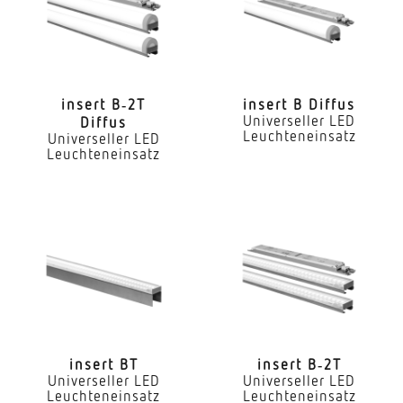
Nein
LED Nennstrom
300 mA
insert B‑2T
insert B Diffus
Universeller LED
Diffus
Farbtemperatur
Leuchteneinsatz
Universeller LED
4000 K
Leuchteneinsatz
Farbwiedergabeindex CRI
80-89
Geeignet für Lichtbandkonfiguration
Ja
Art der Verdrahtung
geeignet für Durchgangsverdrahtung
insert BT
insert B‑2T
Leuchtmittel
Universeller LED
Universeller LED
Leuchteneinsatz
Leuchteneinsatz
LED