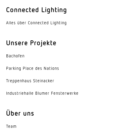
Farbe
Connected Lighting
Aluminium
Alles über Connected Lighting
Werkstoff der Abdeckung
PMMA
Unsere Projekte
Ausstrahlungswinkel
Bachofen
38°
Parking Place des Nations
Energieeffizienzklasse
C
Trep­penhaus Steinacker
Herstellergarantie
Indus­trie­halle Blumer Fensterwerke
5 Jahre
Über uns
Variante
Engstrahlend 40°
Team