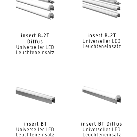
Ja
LED Nennstrom
300 mA
insert B‑2T
insert B‑2T
Universeller LED
Diffus
Farbtemperatur
Leuchteneinsatz
Universeller LED
4000 K
Leuchteneinsatz
Farbwiedergabeindex CRI
80-89
Geeignet für Lichtbandkonfiguration
Ja
Art der Verdrahtung
geeignet für Durchgangsverdrahtung
insert BT
insert BT Diffus
Leuchtmittel
Universeller LED
Universeller LED
Leuchteneinsatz
Leuchteneinsatz
LED