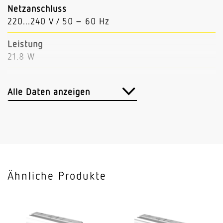
Netzanschluss
220...240 V / 50 – 60 Hz
Leistung
21.8 W
Lichtstrom
3593 lm
Alle Daten anzeigen
Leuchtenlichtausbeute
165 lm/W
Mit Bewegungsmelder
Nein
Ähnliche Produkte
Mit Notlicht
Nein
Dimmung DALI