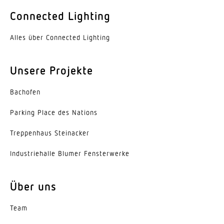
Farbe
Connected Lighting
Aluminium
Alles über Connected Lighting
Werkstoff der Abdeckung
PMMA
Unsere Projekte
Ausstrahlungswinkel
Bachofen
110°
Parking Place des Nations
Energieeffizienzklasse
C
Trep­penhaus Steinacker
Herstellergarantie
Indus­trie­halle Blumer Fensterwerke
5 Jahre
Über uns
Variante
Breitstrahlend
Team