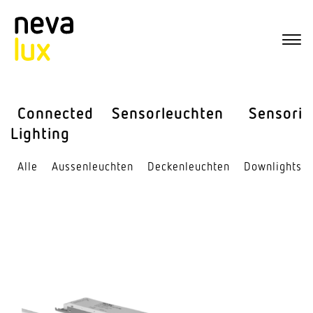
Connected
Sensor­leuchten
Sensorik
Lighting
Alle
Aussen­leuchten
Decken­leuchten
Down­lights