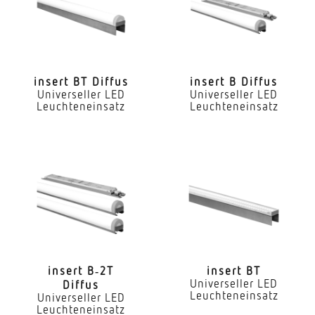
Ja
LED Nennstrom
540 mA
insert BT Diffus
insert B Diffus
Universeller LED
Universeller LED
Farbtemperatur
Leuchteneinsatz
Leuchteneinsatz
2700...6500 K
Farbwiedergabeindex CRI
80-89
Geeignet für Lichtbandkonfiguration
Ja
Art der Verdrahtung
geeignet für Durchgangsverdrahtung
insert B‑2T
insert BT
Universeller LED
Diffus
Leuchteneinsatz
Leuchtmittel
Universeller LED
Leuchteneinsatz
LED