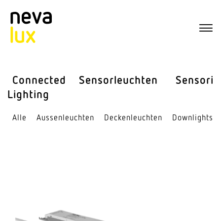
Connected
Sensor­leuchten
Sensorik
Lighting
Alle
Aussen­leuchten
Decken­leuchten
Down­lights