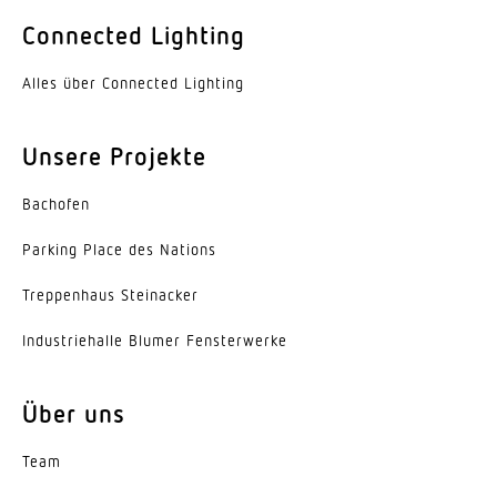
Farbe
Connected Lighting
Aluminium
Alles über Connected Lighting
Werkstoff der Abdeckung
PMMA
Unsere Projekte
Ausstrahlungswinkel
Bachofen
110°
Parking Place des Nations
Energieeffizienzklasse
B
Trep­penhaus Steinacker
Herstellergarantie
Indus­trie­halle Blumer Fensterwerke
5 Jahre
Über uns
Variante
Breitstrahlend
Team