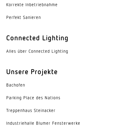
-25...55 °C
Korrekte Inbe­trieb­nahme
Perfekt Sanieren
Werkstoff des Gehäuses
Aluminium
Connected Lighting
Farbe
Aluminium
Alles über Connected Lighting
Werkstoff der Abdeckung
Unsere Projekte
PMMA
Ausstrahlungswinkel
Bachofen
110°
Parking Place des Nations
Energieeffizienzklasse
Trep­penhaus Steinacker
C
Indus­trie­halle Blumer Fensterwerke
Herstellergarantie
5 Jahre