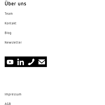
Über uns
Variante
Team
Geräteträger, Breitstrahlend
Kontakt
Blog
News­letter
Impressum
AGB