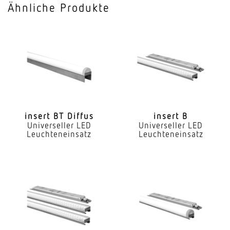
Ähnliche Produkte
Mit Notlicht
Nein
Dimmung DALI
Ja
LED Nennstrom
300 mA
insert BT Diffus
insert B
Universeller LED
Universeller LED
Farbtemperatur
Leuchteneinsatz
Leuchteneinsatz
3000 K
Farbwiedergabeindex CRI
80-89
Geeignet für Lichtbandkonfiguration
Ja