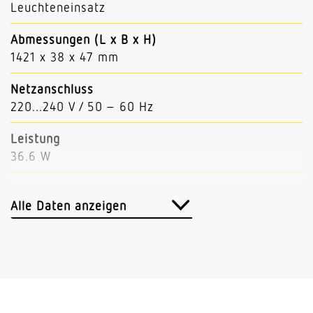
Leuchteneinsatz
Abmessungen (L x B x H)
1421 x 38 x 47 mm
Netzanschluss
220...240 V / 50 – 60 Hz
Leistung
36.6 W
Lichtstrom
5803 lm
Alle Daten anzeigen
Leuchtenlichtausbeute
159 lm/W
Mit Bewegungsmelder
Nein