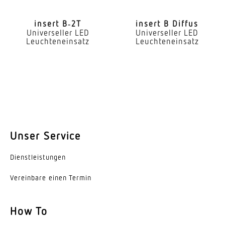
Art der Verdrahtung
geeignet für Durchgangsverdrahtung
insert B‑2T
insert B Diffus
Universeller LED
Universeller LED
Leuchteneinsatz
Leuchteneinsatz
Leuchtmittel
LED
Austauschbares Betriebsgerät
Ja
Lebensdauer LED (25 °C)
72000 h
Unser Service
Schutzart
Dienst­leis­tungen
IP20
Vereinbare einen Termin
Schutzklasse
I
How To
Umgebungstemperatur