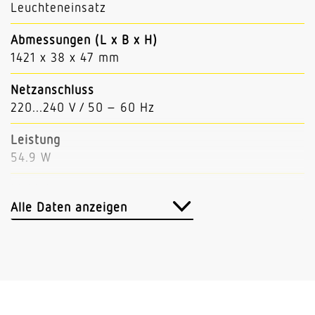
Leuchteneinsatz
Abmessungen (L x B x H)
1421 x 38 x 47 mm
Netzanschluss
220...240 V / 50 – 60 Hz
Leistung
54.9 W
Lichtstrom
9231 lm
Alle Daten anzeigen
Leuchtenlichtausbeute
168 lm/W
Mit Bewegungsmelder
Nein