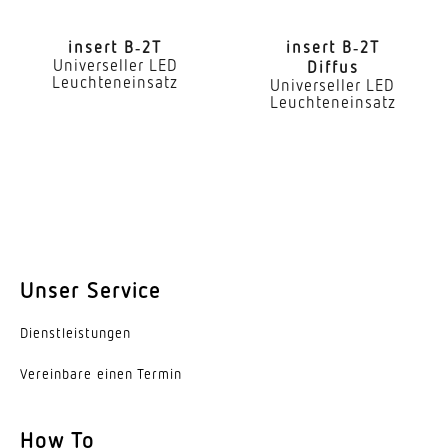
Art der Verdrahtung
geeignet für Durchgangsverdrahtung
insert B‑2T
insert B‑2T
Universeller LED
Diffus
Leuchteneinsatz
Leuchtmittel
Universeller LED
Leuchteneinsatz
LED
Austauschbares Betriebsgerät
Ja
Lebensdauer LED (25 °C)
72000 h
Unser Service
Schutzart
IP20
Dienst­leis­tungen
Schutzklasse
Vereinbare einen Termin
I
How To
Umgebungstemperatur