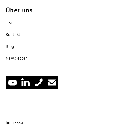
Über uns
Variante
HO, Geräteträger, Engstrahlend 40°
Team
Kontakt
Blog
News­letter
Impressum