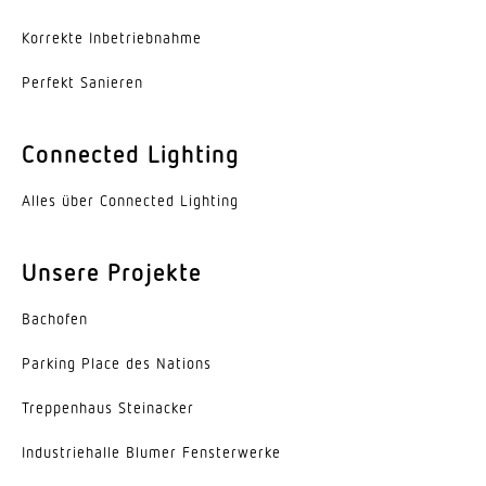
-25...55 °C
Korrekte Inbe­trieb­nahme
Werkstoff des Gehäuses
Perfekt Sanieren
Aluminium
Farbe
Connected Lighting
Aluminium
Alles über Connected Lighting
Werkstoff der Abdeckung
PMMA
Unsere Projekte
Ausstrahlungswinkel
Bachofen
38°
Parking Place des Nations
Energieeffizienzklasse
C
Trep­penhaus Steinacker
Herstellergarantie
Indus­trie­halle Blumer Fensterwerke
5 Jahre