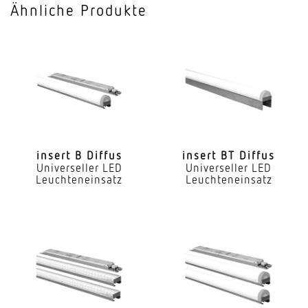
Ähnliche Produkte
Mit Notlicht
Nein
Dimmung DALI
Ja
LED Nennstrom
325 mA
insert B Diffus
insert BT Diffus
Universeller LED
Universeller LED
Farbtemperatur
Leuchteneinsatz
Leuchteneinsatz
4000 K
Farbwiedergabeindex CRI
80-89
Geeignet für Lichtbandkonfiguration
Ja