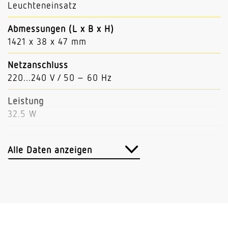
Leuchteneinsatz
Abmessungen (L x B x H)
1421 x 38 x 47 mm
Netzanschluss
220...240 V / 50 – 60 Hz
Leistung
32.5 W
Lichtstrom
5102 lm
Alle Daten anzeigen
Leuchtenlichtausbeute
157 lm/W
Mit Bewegungsmelder
Nein