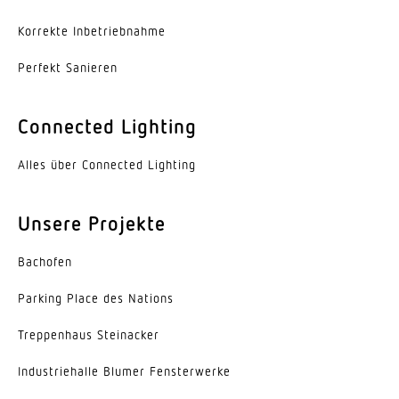
-25...55 °C
Korrekte Inbe­trieb­nahme
Werkstoff des Gehäuses
Perfekt Sanieren
Aluminium
Farbe
Connected Lighting
Aluminium
Alles über Connected Lighting
Werkstoff der Abdeckung
PMMA
Unsere Projekte
Ausstrahlungswinkel
Bachofen
38°
Parking Place des Nations
Energieeffizienzklasse
C
Trep­penhaus Steinacker
Herstellergarantie
Indus­trie­halle Blumer Fensterwerke
5 Jahre