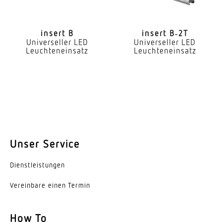
Art der Verdrahtung
geeignet für Durchgangsverdrahtung
insert B
insert B‑2T
Leuchtmittel
Universeller LED
Universeller LED
Leuchteneinsatz
Leuchteneinsatz
LED
Austauschbares Betriebsgerät
Ja
Lebensdauer LED (25 °C)
72000 h
Unser Service
Schutzart
IP20
Dienst­leis­tungen
Schutzklasse
Vereinbare einen Termin
I
How To
Umgebungstemperatur