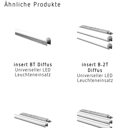
Ähnliche Produkte
Mit Notlicht
Nein
Dimmung DALI
Ja
LED Nennstrom
900 mA
insert BT Diffus
insert B‑2T
Universeller LED
Diffus
Farbtemperatur
Leuchteneinsatz
Universeller LED
2700...6500 K
Leuchteneinsatz
Farbwiedergabeindex CRI
80-89
Geeignet für Lichtbandkonfiguration
Ja