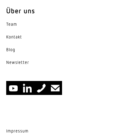
Über uns
Variante
Geräteträger, Engstrahlend 40°
Team
Kontakt
Blog
News­letter
Impressum