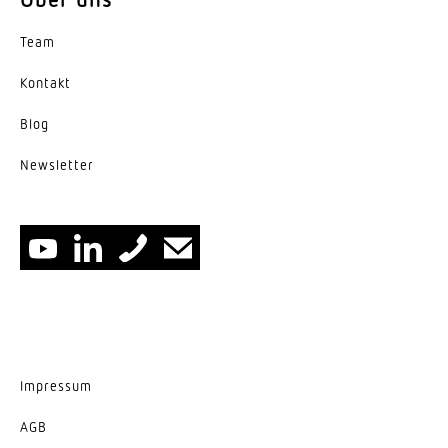
Variante
Geräteträger, Breitstrahlend
Team
Kontakt
Blog
News­letter
Impressum
AGB