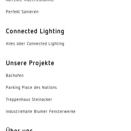
Werkstoff des Gehäuses
Perfekt Sanieren
Aluminium
Farbe
Connected Lighting
Aluminium
Alles über Connected Lighting
Werkstoff der Abdeckung
PMMA
Unsere Projekte
Ausstrahlungswinkel
Bachofen
110°
Parking Place des Nations
Energieeffizienzklasse
C
Trep­penhaus Steinacker
Herstellergarantie
Indus­trie­halle Blumer Fensterwerke
5 Jahre
Über uns