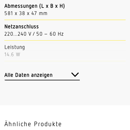
Abmessungen (L x B x H)
581 x 38 x 47 mm
Netzanschluss
220...240 V / 50 – 60 Hz
Leistung
14.6 W
Lichtstrom
2396 lm
Alle Daten anzeigen
Leuchtenlichtausbeute
164 lm/W
Mit Bewegungsmelder
Nein
Ähnliche Produkte
Mit Notlicht