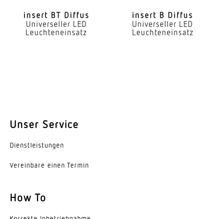
geeignet für Durchgangsverdrahtung
insert BT Diffus
insert B Diffus
Leuchtmittel
Universeller LED
Universeller LED
Leuchteneinsatz
Leuchteneinsatz
LED
Austauschbares Betriebsgerät
Ja
Lebensdauer LED (25 °C)
72000 h
Unser Service
Schutzart
IP20
Dienst­leis­tungen
Schutzklasse
Vereinbare einen Termin
I
How To
Umgebungstemperatur
-25...55 °C
Korrekte Inbe­trieb­nahme