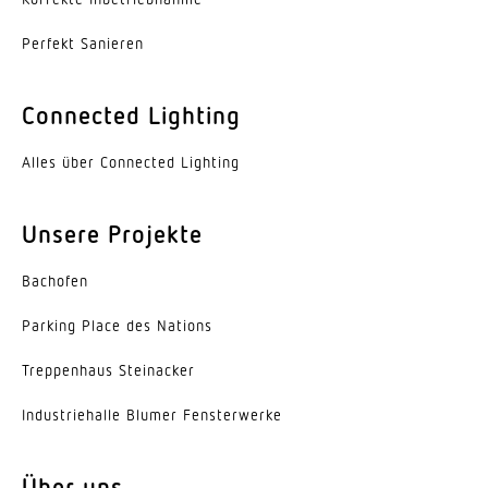
Werkstoff des Gehäuses
Perfekt Sanieren
Aluminium
Farbe
Connected Lighting
Aluminium
Alles über Connected Lighting
Werkstoff der Abdeckung
PMMA
Unsere Projekte
Ausstrahlungswinkel
Bachofen
110°
Parking Place des Nations
Energieeffizienzklasse
C
Trep­penhaus Steinacker
Herstellergarantie
Indus­trie­halle Blumer Fensterwerke
5 Jahre
Über uns