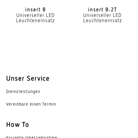
geeignet für Durchgangsverdrahtung
insert B
insert B‑2T
Leuchtmittel
Universeller LED
Universeller LED
Leuchteneinsatz
Leuchteneinsatz
LED
Austauschbares Betriebsgerät
Ja
Lebensdauer LED (25 °C)
72000 h
Unser Service
Schutzart
IP20
Dienst­leis­tungen
Schutzklasse
Vereinbare einen Termin
I
How To
Umgebungstemperatur
-25...55 °C
Korrekte Inbe­trieb­nahme