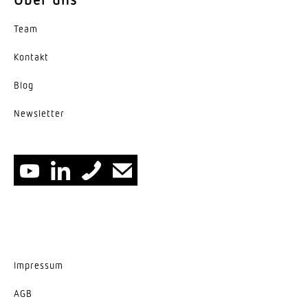
Variante
Geräteträger, Breitstrahlend
Team
Kontakt
Blog
News­letter
Impressum
AGB