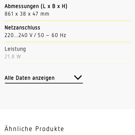
Abmessungen (L x B x H)
861 x 38 x 47 mm
Netzanschluss
220...240 V / 50 – 60 Hz
Leistung
21.8 W
Lichtstrom
3593 lm
Alle Daten anzeigen
Leuchtenlichtausbeute
165 lm/W
Mit Bewegungsmelder
Nein
Ähnliche Produkte
Mit Notlicht