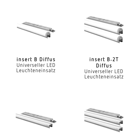
Nein
Dimmung DALI
Ja
LED Nennstrom
300 mA
insert B Diffus
insert B‑2T
Universeller LED
Diffus
Farbtemperatur
Leuchteneinsatz
Universeller LED
4000 K
Leuchteneinsatz
Farbwiedergabeindex CRI
80-89
Geeignet für Lichtbandkonfiguration
Ja
Art der Verdrahtung