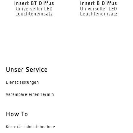
geeignet für Durchgangsverdrahtung
insert BT Diffus
insert B Diffus
Universeller LED
Universeller LED
Leuchteneinsatz
Leuchteneinsatz
Leuchtmittel
LED
Austauschbares Betriebsgerät
Ja
Lebensdauer LED (25 °C)
72000 h
Unser Service
Schutzart
Dienst­leis­tungen
IP20
Vereinbare einen Termin
Schutzklasse
I
How To
Umgebungstemperatur
-25...55 °C
Korrekte Inbe­trieb­nahme