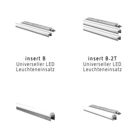
Nein
Dimmung DALI
Ja
LED Nennstrom
540 mA
insert B
insert B‑2T
Universeller LED
Universeller LED
Farbtemperatur
Leuchteneinsatz
Leuchteneinsatz
2700...6500 K
Farbwiedergabeindex CRI
80-89
Geeignet für Lichtbandkonfiguration
Ja
Art der Verdrahtung