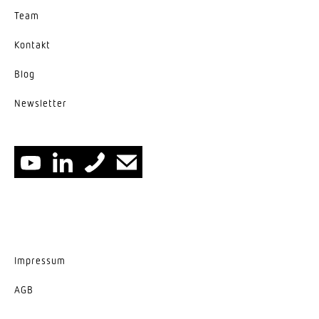
Variante
Team
Geräteträger, Breitstrahlend
Kontakt
Blog
News­letter
Impressum
AGB