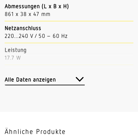
Abmessungen (L x B x H)
861 x 38 x 47 mm
Netzanschluss
220...240 V / 50 – 60 Hz
Leistung
17.7 W
Lichtstrom
3061 lm
Alle Daten anzeigen
Leuchtenlichtausbeute
173 lm/W
Mit Bewegungsmelder
Nein
Ähnliche Produkte
Mit Notlicht