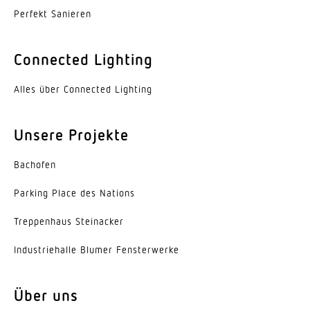
Perfekt Sanieren
Werkstoff des Gehäuses
Aluminium
Connected Lighting
Farbe
Aluminium
Alles über Connected Lighting
Werkstoff der Abdeckung
Unsere Projekte
PMMA
Ausstrahlungswinkel
Bachofen
110°
Parking Place des Nations
Energieeffizienzklasse
Trep­penhaus Steinacker
B
Indus­trie­halle Blumer Fensterwerke
Herstellergarantie
5 Jahre
Über uns