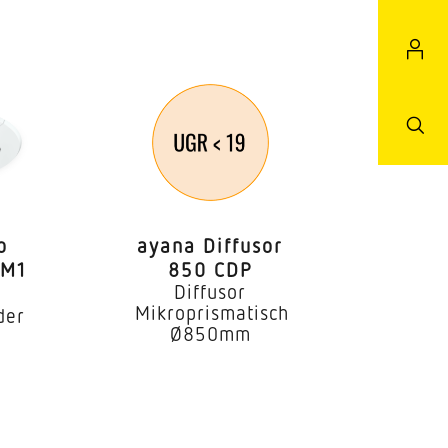
o
ayana Diffusor
OM1
850 CDP
Diffusor
Mikroprismatisch
der
Ø850mm