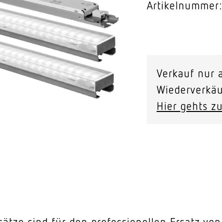
Artikelnummer
Video-Sensorik
nten
LED
Insert
Verkauf nur a
connect
Wiederverkäu
B1500-
Hier gehts zu
2T
4K
110°
Menge
sätze sind für den professionellen Ersatz v