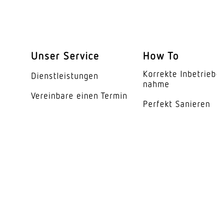
Art der Verdrahtung
Leuchtmittel
Unser Service
How To
Austauschbares Betr
Korrekte Inbe­trieb
Dienst­leis­tungen
Lebensdauer LED (25
nahme
Vereinbare einen Termin
Schutzart
Perfekt Sanieren
Schutzklasse
Umgebungstemperat
Werkstoff des Gehäu
Farbe
Werkstoff der Abdec