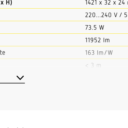
x H)
1421 x 32 x 2
220...240 V / 
73.5 W
11952 lm
te
163 lm/W
< 3 m
ter Lichtsteuerung
Ja
teuerung
Ja
er
Ja
Hochfrequenz
360°