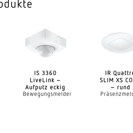
odukte
l
Ø 8 m (50 m²)
Ø 8 m (50 m²)
Ja
m-Regelung
Ja
Nein
IS 3360
IR Quattr
Ja
LiveLink –
SLIM XS C
Aufputz eckig
– rund
300 mA
Bewegungsmelder
Präsenzmel
4000 K
 CRI
80-89
ndkonfiguration
Ja