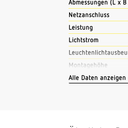
Abmessungen (L x B 
Netzanschluss
Leistung
Lichtstrom
Leuchtenlichtausbeu
Montagehöhe
Mit programmgeregel
Alle Daten anzeigen
Mit Funk-Netzwerks
Mit Bewegungsmeld
Sensortechnologie
Erfassungswinkel