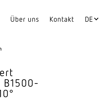
Über uns
Kontakt
Leuchten
0°
Aussen­leuchten
n
ssen
Decken­leuchten
Down­lights
ert
LED Leuch­ten­ein­sätze
t B1500-
Pendel­leuchten
10°
ersatz
Steh­leuchten