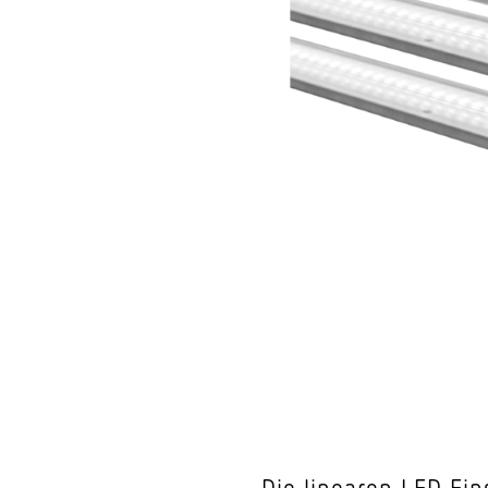
Wand­leuchten
System­kom­po­ne
Die linearen LED Ein