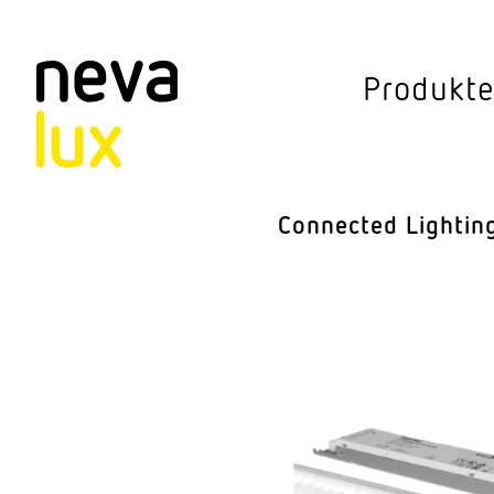
Vev
Produkt
Connected Li
Aussen­leuchten
Connected Lightin
Decken­leuchten
Pendel­leuchten
Sensorik
Steh­leuchten
Stras­sen­leuchte