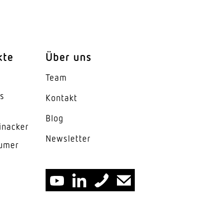
Durchgangsverdrahtung
kte
Über uns
Team
es
Kontakt
Blog
inacker
News­letter
lumer