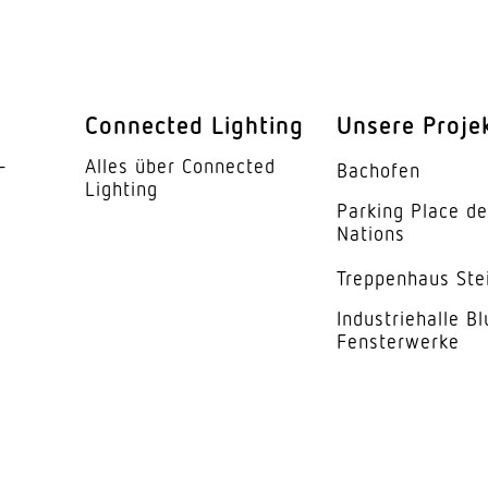
geeignet für 
LED
Connected Lighting
Unsere Proje
iebsgerät
Ja
­
Alles über Connected
Bachofen
 °C)
72000 h
Lighting
Parking Place d
IP20
Nations
I
Trep­penhaus Ste
Indus­trie­halle B
ur
-25...55 °C
Fensterwerke
ses
Aluminium
Aluminium
kung
PMMA