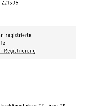
: 221505
Stras­sen­leuchten
Wand­leuchten
n registrierte
fer
r Registrierung
on herkömmlichen T5- bzw. T8-