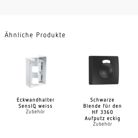
3000 K
Farbwiedergabeindex
= 82
Ähnliche Produkte
Sockel
E27
Leistung
9,21 W
Werkstoff des Gehäuses
Kunststoff
Eckwand­halter
Schwarze
SensIQ weiss
Blende für den
Farbe
Zubehör
HF 3360
Weiss
Aufputz eckig
Zubehör
EPREL Kategorie
Lichtquelle