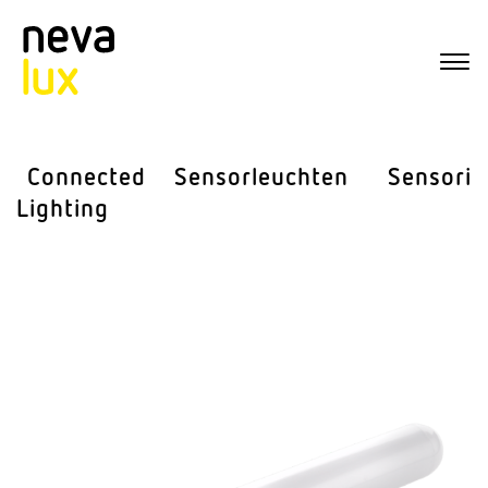
Connected
Sensor­leuchten
Sensorik
Lighting