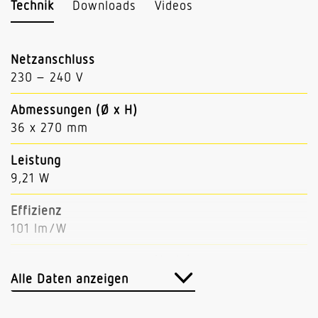
Technik
Downloads
Videos
Netzanschluss
230 – 240 V
Abmessungen (Ø x H)
36 x 270 mm
Leistung
9,21 W
Effizienz
101 lm/W
gemessener Lichtstrom (360°)
927 lm
Alle Daten anzeigen
Farbtemperatur