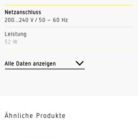
Netzanschluss
200...240 V / 50 – 60 Hz
Leistung
52 W
Lichtstrom
3700 lm
Alle Daten anzeigen
Leuchtenlichtausbeute
71 lm/W
Mit Bewegungsmelder
Nein
Ähnliche Produkte
Mit Lichtsensor
Nein