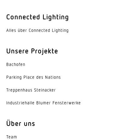
IP20
Connected Lighting
Schutzklasse
I
Alles über Connected Lighting
Umgebungstemperatur
Unsere Projekte
-20...45 °C
Bachofen
Werkstoff des Gehäuses
Aluminium
Parking Place des Nations
Farbe
Trep­penhaus Steinacker
weiss
Indus­trie­halle Blumer Fensterwerke
Werkstoff der Abdeckung
Aluminium - Acrylglas opal
Über uns
Ausstrahlungswinkel
Team