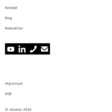
Wallwasher
Kontakt
Entblendungswert
UGR < 19
Blog
News­letter
Energieeffizienzklasse
G
Herstellergarantie
5 Jahre
Impressum
AGB
© nevalux 2026