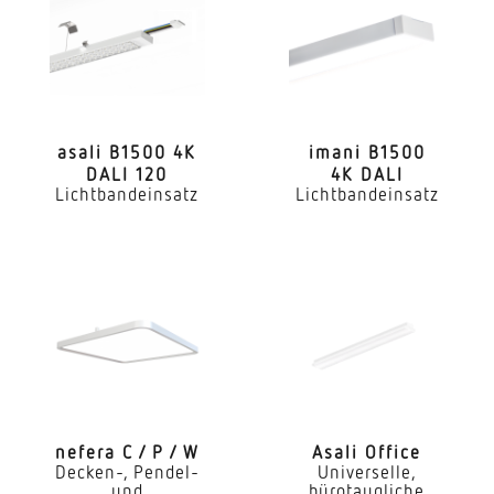
Mit Notlicht
Nein
Dimmung DALI
Ja
asali B1500 4K
imani B1500
DALI 120
4K DALI
LED Nennstrom
Lichtbandeinsatz
Lichtbandeinsatz
700 mA
Maximale Anzahl Leuchten an Leitungsschutzschalt
C10: 30x, C16: 46x, C20: 58x, B10: 18x, B16: 28x, B25
34x
Farbtemperatur
4000 K
Farbabweichung LED
nefera C / P / W
Asali Office
SDCM3
Decken-, Pendel-
Universelle,
und
bürotaugliche