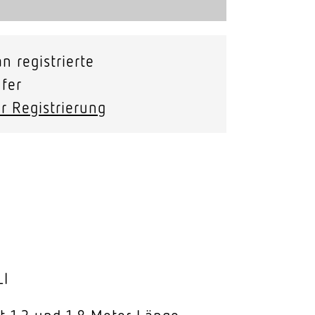
n registrierte
fer
r Registrierung
LI