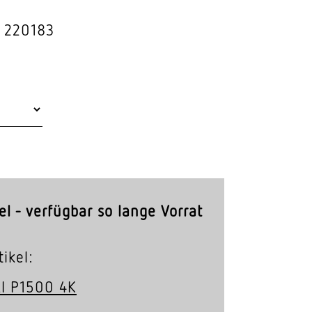
Stras­sen­leuchten
: 220183
Wand­leuchten
el - verfügbar so lange Vorrat
ikel:
LI P1500 4K