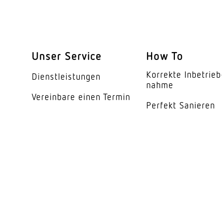
Leuchtmittel
Austauschbares Betr
Lebensdauer LED (25
Unser Service
How To
Schutzart
Korrekte Inbe­trieb
Dienst­leis­tungen
nahme
Schutzklasse
Vereinbare einen Termin
Perfekt Sanieren
Umgebungstemperat
Werkstoff des Gehäu
Farbe
Werkstoff der Abdec
Ausstrahlungswinkel
Entblendungswert