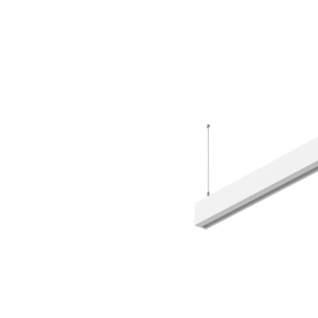
Wand­leuchten
System­kom­po­ne