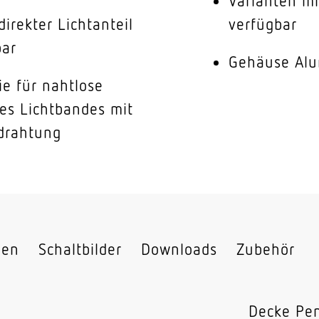
Varianten mi
direkter Lichtanteil
verfügbar
bar
Gehäuse Alu
ie für nahtlose
es Lichtbandes mit
drahtung
nen
Schaltbilder
Downloads
Zubehör
Decke Pe