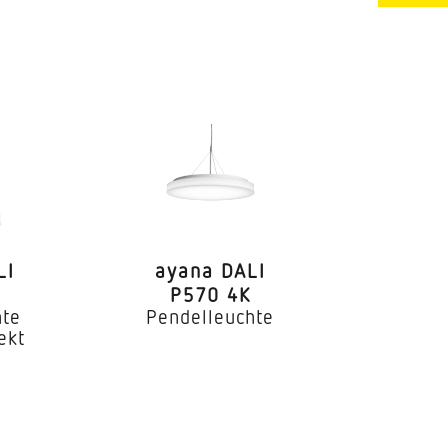
 350 mA
C16: 23x, C20: 29x, B10: 9x,
B25: 17x
LI
ayana DALI
P570 4K
hte
Pendelleuchte
ekt
hgangsverdrahtung