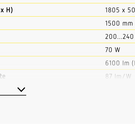
x H)
1805 x 5
1500 mm
200...240
70 W
6100 lm 
te
87 lm/W
er
Nein
Nein
m-Regelung
Ja
Nein