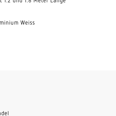
t 1.2 und 1.8 Meter Länge
minium Weiss
ndel