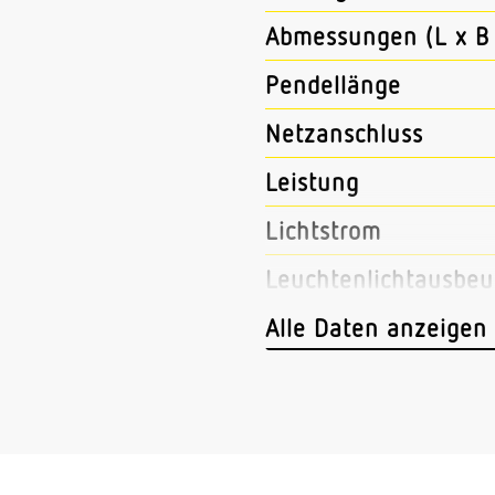
Abmessungen (L x B 
Pendellänge
Netzanschluss
Leistung
Lichtstrom
Leuchtenlichtausbeu
Mit Bewegungsmeld
Alle Daten anzeigen
Mit Lichtsensor
Konstant-Lichtstro
Mit Notlicht