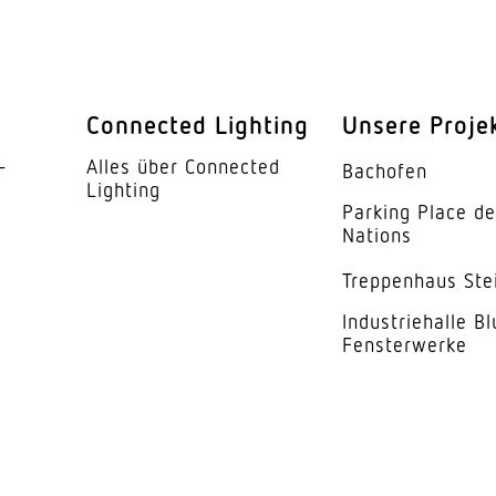
LED
iebsgerät
Ja
 °C)
50000 h
Connected Lighting
Unsere Proje
IP20
­
Alles über Connected
Bachofen
Lighting
I
Parking Place d
Nations
ur
-20...45 
Trep­penhaus Ste
ses
Aluminiu
Indus­trie­halle B
Fensterwerke
weiss
kung
Aluminium
Down Wall
UGR < 19