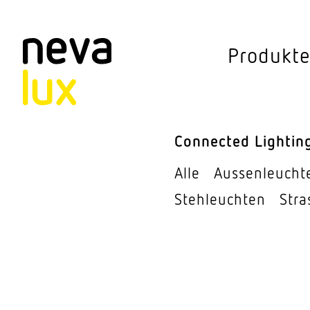
Vev
Produkt
Connected Li
Aussen­leuchten
Connected Lightin
Decken­leuchten
Alle
Aussen­leucht
Pendel­leuchten
Steh­leuchten
Stra
Sensorik
Steh­leuchten
Stras­sen­leuchte