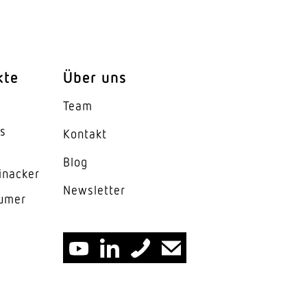
kte
Über uns
Team
es
Kontakt
°C
Blog
inacker
m
News­letter
lumer
 - Acrylglas opal
washer, Up 115°