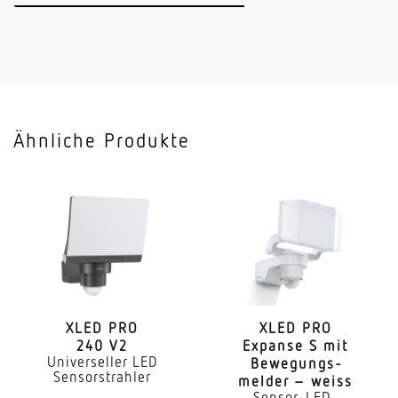
Anwendung, Ort
Außenbereich
Anwendung, Raum
Außenbereich Rund ums Haus Hof & Einfahrt
Ähnliche Produkte
Montageort
Wand
Montageart
Aufputz
Montagehöhe
1,8 – 4,00 m
XLED PRO
XLED PRO
240 V2
Expanse S mit
optimale Montagehöhe
Universeller LED
Bewe­gungs­
2 m
Sensorstrahler
melder – weiss
Sensor-LED-