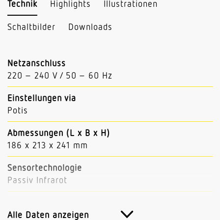
Technik
Highlights
Illustrationen
Schaltbilder
Downloads
Netzanschluss
220 – 240 V / 50 – 60 Hz
Einstellungen via
Potis
Abmessungen (L x B x H)
186 x 213 x 241 mm
Sensortechnologie
Passiv Infrarot
Vernetzung
Nein
Alle Daten anzeigen