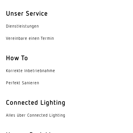
80-89
Unser Service
Mit Leuchtmittel
Ja, STEINEL LED-System
Dienst­leis­tungen
Vereinbare einen Termin
Leuchtmittel
LED nicht austauschbar
How To
Lebensdauer LED (Max. °C)
50000 Std
Korrekte Inbe­trieb­nahme
Lebensdauer LED L70B50 (25°)
Perfekt Sanieren
> 36000 Std
Connected Lighting
Lichtstromrückgang nach LM80
L70B10
Alles über Connected Lighting
Sockel
Ohne