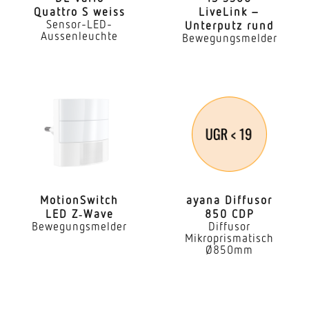
Quattro S weiss
LiveLink –
Sensor-LED-
Unterputz rund
Aussenleuchte
Bewegungsmelder
Moti­onS­witch
ayana Diffusor
LED Z‑Wave
850 CDP
Bewegungsmelder
Diffusor
Mikroprismatisch
Ø850mm