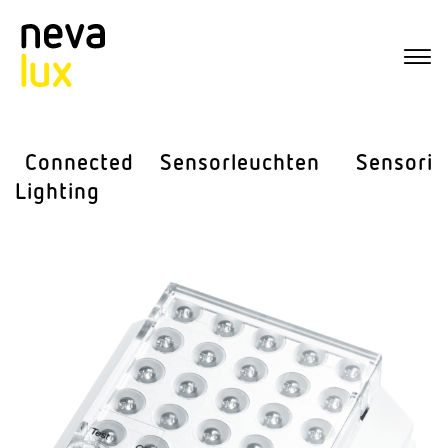
Connected
Sensor­leuchten
Sensorik
Lighting