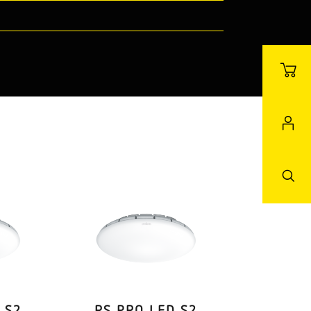
 S2
RS PRO LED S2