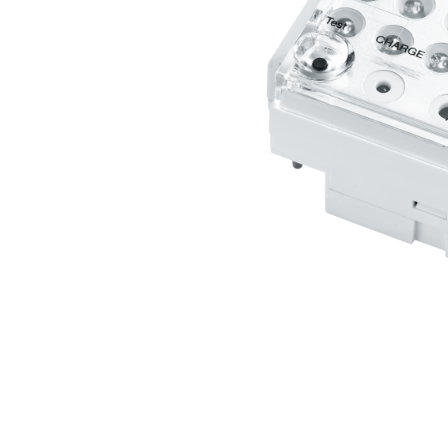
Wand­leuchten
System­kom­po­ne