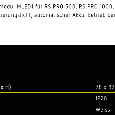
. Modul MLED1 für RS PRO 500, RS PRO 1000,
ierungslicht, automatischer Akku-Betrieb be
s
x H)
78 x 8
IP20
Weiss