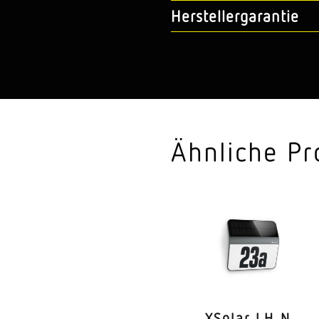
Herstellergarantie
Ähnliche Pr
XSolar LH‑N