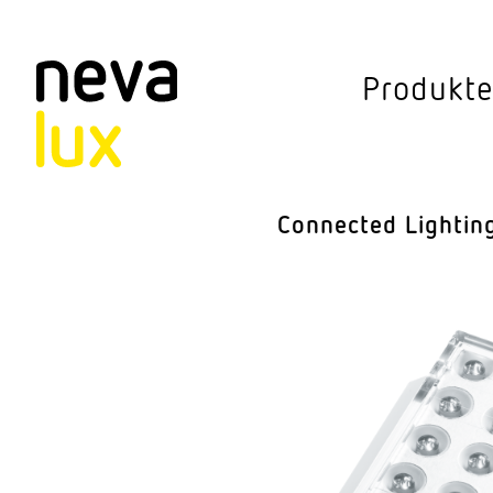
Vev
Produkt
Connected Li
Aussen­leuchten
Connected Lightin
Decken­leuchten
Pendel­leuchten
Sensorik
Steh­leuchten
Stras­sen­leuchte