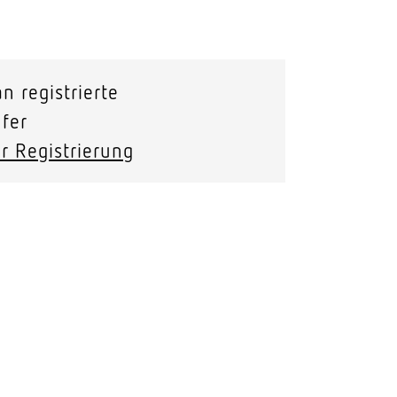
Stras­sen­leuchten
Wand­leuchten
n registrierte
fer
cht
r Registrierung