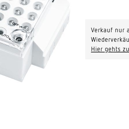
Video-Sensorik
MLED
1A
nten
Verkauf nur a
Modul
Wiederverkäu
Orientierungsli
Hier gehts zu
Menge