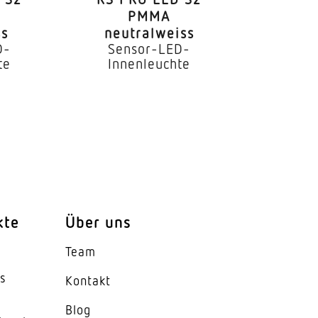
PMMA
s
neutralweiss
D-
Sensor-LED-
te
Innenleuchte
kte
Über uns
Team
es
Kontakt
Blog