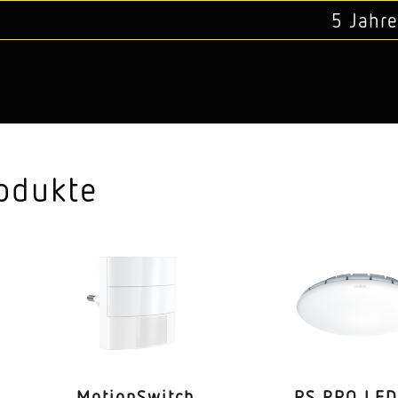
5 Jahre
odukte
Moti­onS­witch
RS PRO LED