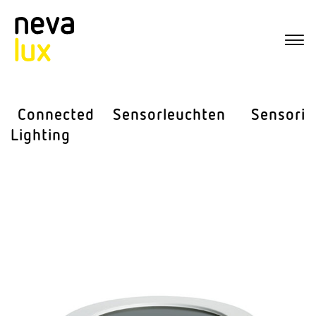
Connected
Sensor­leuchten
Sensorik
Lighting