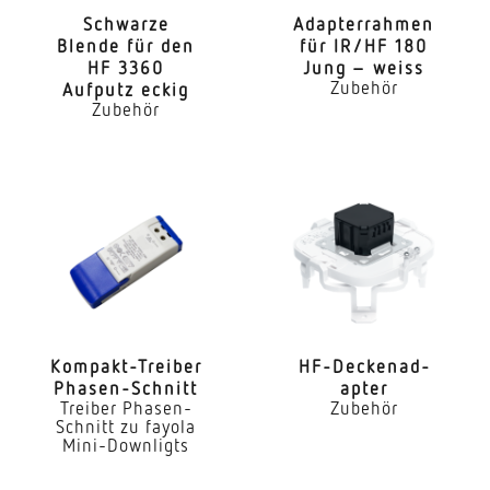
Schwarze
Adap­ter­rahmen
Blende für den
für IR/HF 180
HF 3360
Jung – weiss
Zubehör
Aufputz eckig
Zubehör
Kompakt-Treiber
HF-Decken­ad­
Phasen-Schnitt
apter
Treiber Phasen-
Zubehör
Schnitt zu fayola
Mini-Downligts