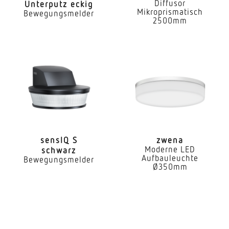
Diffusor
Unterputz eckig
Montageort
Mikroprismatisch
Bewegungsmelder
Decke
2500mm
Montageart
Deckeneinbau
Montagehöhe
2 – 4 m
optimale Montagehöhe
2,8 m
sensIQ S
zwena
Moderne LED
schwarz
Montagehöhe max
Aufbauleuchte
Bewegungsmelder
4,00 m
Ø350mm
Mit Bewegungsmelder
Ja
Erfassungswinkel