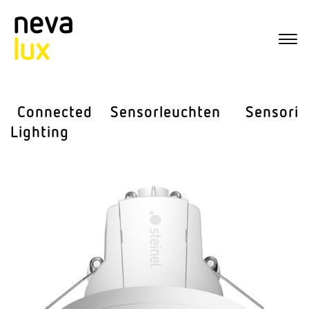
Connected
Sensor­leuchten
Sensorik
Lighting