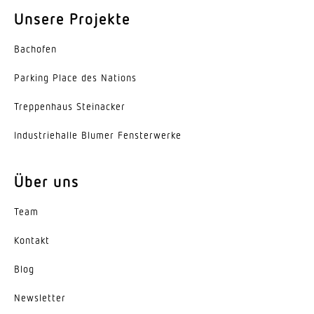
Unsere Projekte
Schaltzonen
1436 Schaltzonen
Bachofen
Dämmerungsschalter
Parking Place des Nations
Ja
Trep­penhaus Steinacker
Dämmerungseinstellung
Indus­trie­halle Blumer Fensterwerke
2 – 1000 lx
Dämmerungseinstellung Teach
Über uns
Ja
Team
Zeiteinstellung
Kontakt
5 s – 60 Min.
Blog
Hauptlicht einstellbar
Nein
News­letter