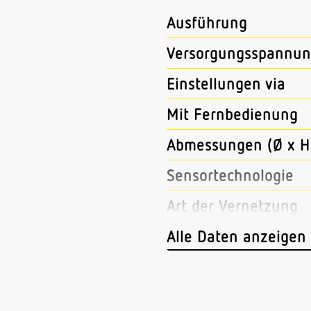
Ausführung
Versorgungsspannun
Einstellungen via
Mit Fernbedienung
Abmessungen (Ø x H
Sensortechnologie
Art der Vernetzung
Vernetzung via
Alle Daten anzeigen
Anwendung, Ort
Anwendung, Raum