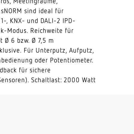
ros, Meetingräume,
sNORM sind ideal für
1-, KNX- und DALI-2 IPD-
ik-Modus. Reichweite für
t Ø 6 bzw. Ø 7,5 m
lusive. Für Unterputz, Aufputz,
nbedienung oder Potentiometer.
back für sichere
Sensoren). Schaltlast: 2000 Watt