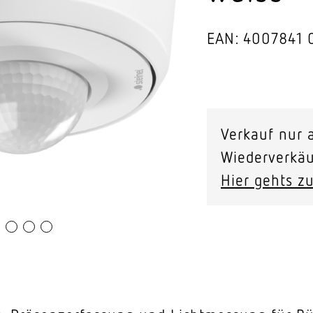
Video-Sensorik
EAN: 4007841 
nten
PD-
24
Verkauf nur a
ECO
Wiederverkäu
DALI-
Hier gehts zu
2
Input
Device
-
Aufputz
weiss