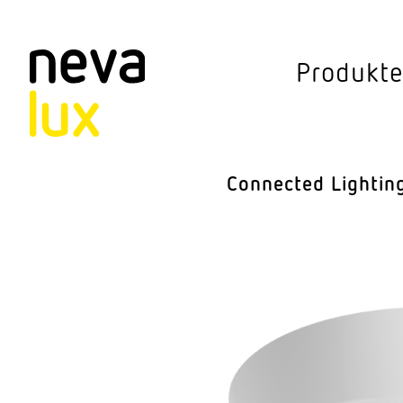
Vev
Produkt
Connected Li
Aussen­leuchten
Connected Lightin
Decken­leuchten
Pendel­leuchten
Sensorik
Steh­leuchten
Stras­sen­leuchte