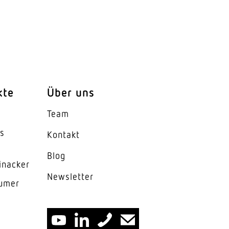
kte
Über uns
senzfunktion
Team
es
Kontakt
Blog
inacker
News­letter
lumer