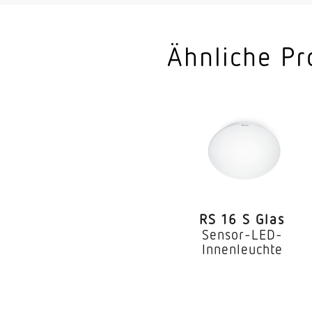
Montageort
Montageart
Ähnliche Pr
Montagehöhe
optimale Montagehö
Montagehöhe max
Mit Bewegungsmeld
Erfassungswinkel
RS 16 S Glas
segmentweise Ausbl
Sensor-LED-
Innenleuchte
Elektronische Skalier
Mechanische Skalier