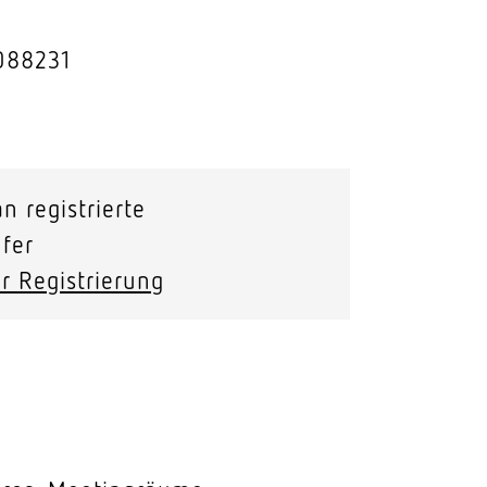
Stras­sen­leuchten
088231
Wand­leuchten
n registrierte
fer
r Registrierung