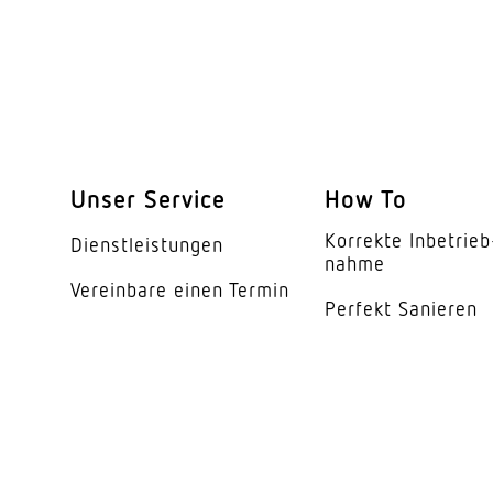
Reichweite Radial
Reichweite Tangentia
Reichweite Präsenz
Schaltzonen
Unser Service
How To
Funktionen
Korrekte Inbe­trieb
Dienst­leis­tungen
nahme
Vereinbare einen Termin
Schutzart
Perfekt Sanieren
Umgebungstemperat
Werkstoff
Werkstoff des Gehäu
Werkstoff der Abdec