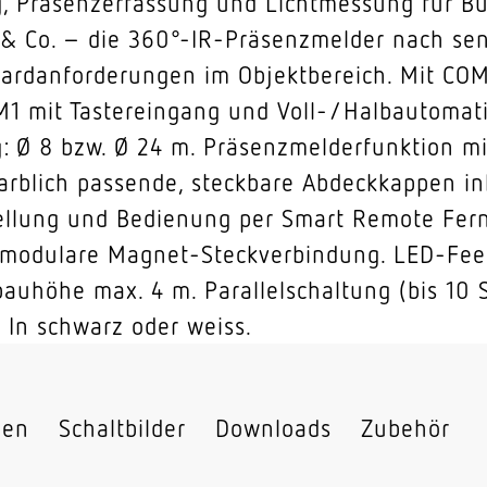
 Präsenzerfassung und Lichtmessung für Bü
Menge
& Co. – die 360°-IR-Präsenzmelder nach sen
dardanforderungen im Objektbereich. Mit COM
OM1 mit Tastereingang und Voll-/Halbautomat
 Ø 8 bzw. Ø 24 m. Präsenzmelderfunktion mi
arblich passende, steckbare Abdeckkappen ink
ellung und Bedienung per Smart Remote Fer
modulare Magnet-Steckverbindung. LED-Feed
auhöhe max. 4 m. Parallelschaltung (bis 10 
 In schwarz oder weiss.
nen
Schaltbilder
Downloads
Zubehör