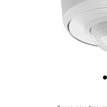
Wand­leuchten
System­kom­po­ne