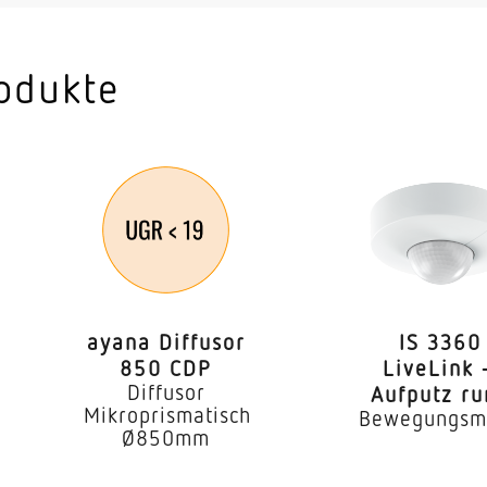
Decke
Aufputz
odukte
2 – 4 m
he
2,8 m
4,00 m
er
Ja
360 °
ayana Diffusor
IS 3360
endung
Ja
850 CDP
LiveLink 
Diffusor
Aufputz r
barkeit
Nein
Mikroprismatisch
Bewegungsm
Ø850mm
barkeit
Nein