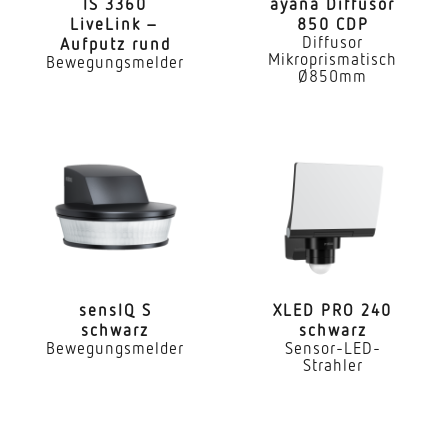
Innenbereich Lager
IS 3360
ayana Diffusor
LiveLink –
850 CDP
Diffusor
Aufputz rund
Montageort
Mikroprismatisch
Bewegungsmelder
Decke
Ø850mm
Montageart
Unterputz
Montagehöhe
2 – 4 m
optimale Montagehöhe
2,8 m
sensIQ S
XLED PRO 240
schwarz
schwarz
Montagehöhe max
Bewegungsmelder
Sensor-LED-
4,00 m
Strahler
Mit Bewegungsmelder
Ja