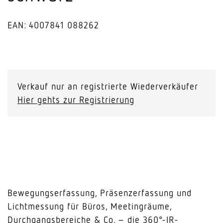
EAN: 4007841 088262
PD-
24
ECO
Verkauf nur an registrierte Wiederverkäufer
DALI-
Hier gehts zur Registrierung
2
Input
Device
-
Unterputz
schwarz
Menge
Bewegungserfassung, Präsenzerfassung und
Lichtmessung für Büros, Meetingräume,
Durchgangsbereiche & Co. – die 360°-IR-