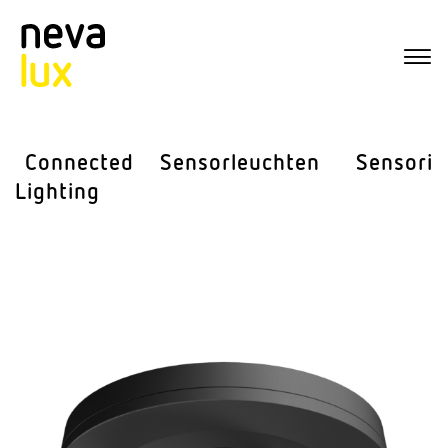
Connected
Sensor­leuchten
Sensorik
Lighting