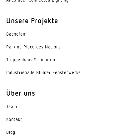
Reichweite Präsenz
Ø 7.5 m (44 m²)
Unsere Projekte
Schaltzonen
1436 Schaltzonen
Bachofen
Funktionen
Parking Place des Nations
Bewegungssensor Lichtsensor Präsenzfunktion
Trep­penhaus Steinacker
Präsenzmelderlogik
Indus­trie­halle Blumer Fensterwerke
Schutzart
IP20
Über uns
Umgebungstemperatur
-20 – 50 °C
Team
Kontakt
Werkstoff
Kunststoff
Blog