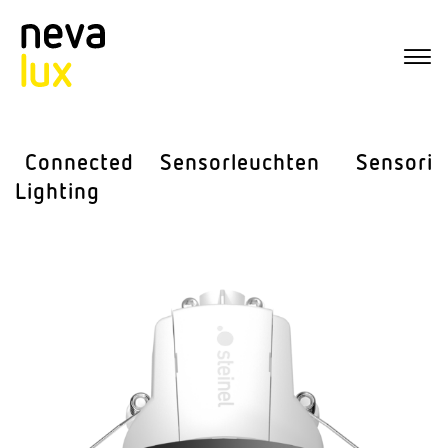
Connected
Sensor­leuchten
Sensorik
Lighting