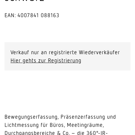
EAN: 4007841 088163
PD-
8
ECO
Verkauf nur an registrierte Wiederverkäufer
DALI-
Hier gehts zur Registrierung
2
Input
Device
-
Deckeneinbau
schwarz
Menge
Bewegungserfassung, Präsenzerfassung und
Lichtmessung für Büros, Meetingräume,
Durchgangsbereiche & Co. – die 360°-IR-