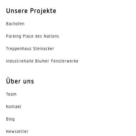
Schaltzonen
492 Schaltzonen
Unsere Projekte
Funktionen
Bachofen
Bewegungssensor Lichtsensor Präsenzfunktion
Parking Place des Nations
Präsenzmelderlogik
Trep­penhaus Steinacker
Schutzart
IP20
Indus­trie­halle Blumer Fensterwerke
Umgebungstemperatur
Über uns
-20 – 50 °C
Team
Werkstoff
Kunststoff
Kontakt
Werkstoff des Gehäuses
Blog
Kunststoff
News­letter