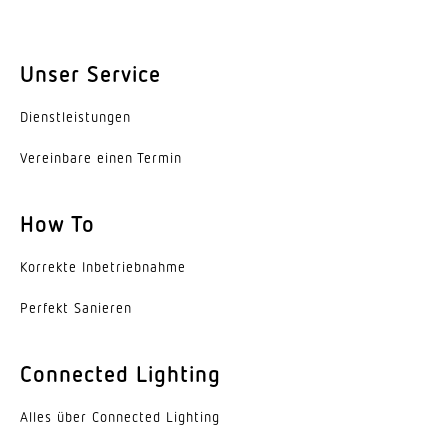
segmentweise Ausblendung
Ja
Unser Service
Elektronische Skalierbarkeit
Dienst­leis­tungen
Nein
Vereinbare einen Termin
Mechanische Skalierbarkeit
Nein
How To
Reichweite Radial
Ø 4.5 m (16 m²)
Korrekte Inbe­trieb­nahme
Perfekt Sanieren
Reichweite Tangential
Ø 8 m (50 m²)
Connected Lighting
Reichweite Präsenz
Ø 6 m (28 m²)
Alles über Connected Lighting