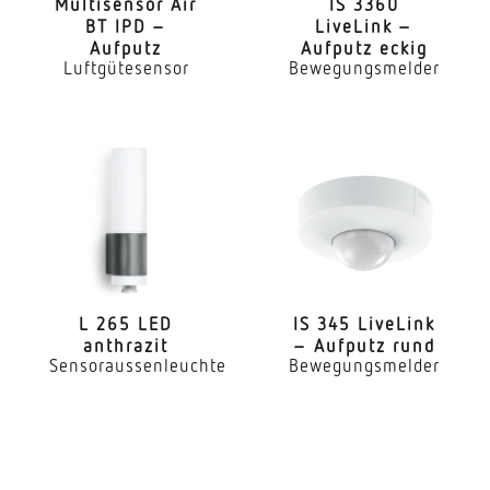
Decke
Multi­sensor Air
IS 3360
BT IPD –
LiveLink –
Aufputz
Aufputz eckig
Montageart
Luftgütesensor
Bewegungsmelder
Deckeneinbau
Montagehöhe
2 – 4 m
optimale Montagehöhe
2,8 m
Montagehöhe max
4,00 m
L 265 LED
IS 345 LiveLink
anthrazit
– Aufputz rund
Mit Bewegungsmelder
Sensoraussenleuchte
Bewegungsmelder
Ja
Erfassungswinkel
360 °