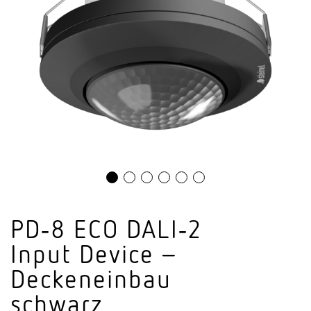
PD‑8 ECO DALI‑2
Input Device –
Decken­einbau
schwarz