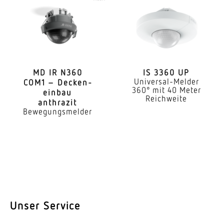
Aufputz
Montagehöhe
2 – 4 m
optimale Montagehöhe
2,8 m
MD IR N360
IS 3360 UP
Universal-Melder
COM1 – Decken­
360° mit 40 Meter
einbau
Montagehöhe max
Reichweite
anthrazit
4,00 m
Bewegungsmelder
Mit Bewegungsmelder
Ja
Erfassungswinkel
360 °
Unterkriechschutz
Unser Service
Ja