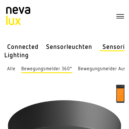
Connected
Sensor­leuchten
Sensorik
Lighting
Alle
Bewe­gungs­melder 360°
Bewe­gungs­melder Auss