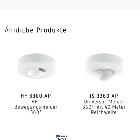
Art der Vernetzung
Master/Master
Ähnliche Produkte
Vernetzung via
Kabel
Anwendung, Ort
Innenbereich
Anwendung, Raum
Einzelbüro Funktionsraum / Nebenraum
Innenbereich Lager
HF 3360 AP
IS 3360 AP
HF-
Universal-Melder
Bewegungsmelder
360° mit 40 Meter
Montageort
360°
Reichweite
Decke
Montageart