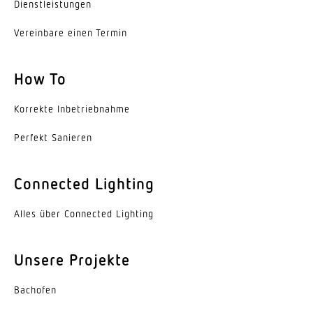
Dienst­leis­tungen
segmentweise Ausblendung
Vereinbare einen Termin
Ja
Elektronische Skalierbarkeit
How To
Nein
Korrekte Inbe­trieb­nahme
Mechanische Skalierbarkeit
Nein
Perfekt Sanieren
Reichweite Radial
Connected Lighting
Ø 5.5 m (24 m²)
Alles über Connected Lighting
Reichweite Tangential
Ø 24 m (452 m²)
Unsere Projekte
Reichweite Präsenz
Ø 7.5 m (44 m²)
Bachofen