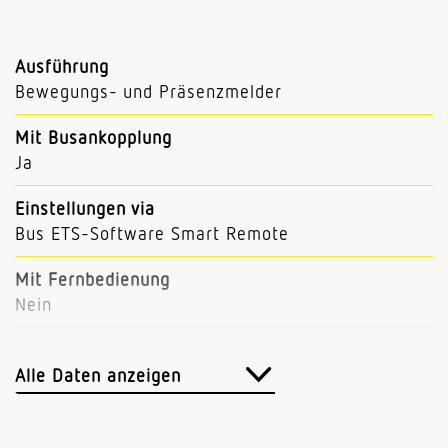
Ausführung
Bewegungs- und Präsenzmelder
Mit Busankopplung
Ja
Einstellungen via
Bus ETS-Software Smart Remote
Mit Fernbedienung
Nein
Abmessungen (Ø x H)
129 x 70 mm
Alle Daten anzeigen
Sensortechnologie
Passiv Infrarot