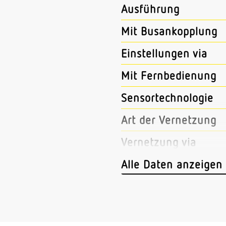
Ausführung
Mit Busankopplung
Einstellungen via
Mit Fernbedienung
Sensortechnologie
Art der Vernetzung
Vernetzung via
Anwendung, Ort
Alle Daten anzeigen
Anwendung, Raum
Montageort