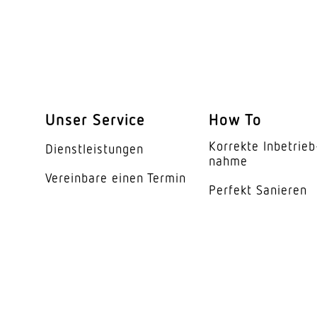
Reichweite Radial
Reichweite Tangentia
Reichweite Präsenz
Schaltzonen
Unser Service
How To
Dämmerungseinstell
Korrekte Inbe­trieb
Dienst­leis­tungen
Dämmerungseinstell
nahme
Vereinbare einen Termin
Zeiteinstellung
Perfekt Sanieren
Funktionen
KNX-Funktionen