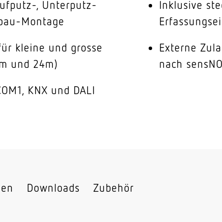
Aufputz-, Unterputz-
Inklusive st
nbau-Montage
Erfassungse
ür kleine und grosse
Externe Zul
8m und 24m)
nach sensN
 COM1, KNX und DALI
nen
Downloads
Zubehör