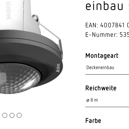
einbau
Video-Sensorik
nten
EAN: 4007841 
E-Nummer: 53
Montageart
Reichweite
Farbe