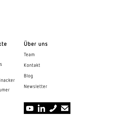
kte
Über uns
Team
es
Kontakt
Blog
äsenzfunktion
inacker
News­letter
lumer
Konstantlichtregelung
funktion HLK-Ausgang