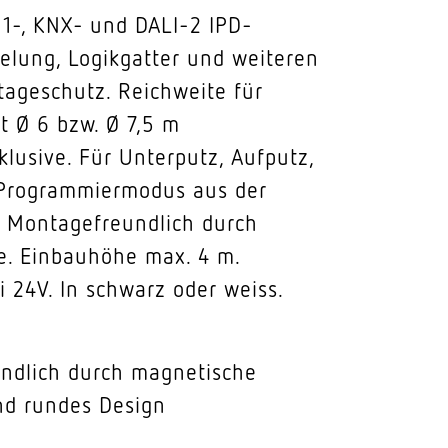
1-, KNX- und DALI-2 IPD-
gelung, Logikgatter und weiteren
ageschutz. Reichweite für
t Ø 6 bzw. Ø 7,5 m
lusive. Für Unterputz, Aufputz,
 Programmiermodus aus der
. Montagefreundlich durch
e. Einbauhöhe max. 4 m.
 24V. In schwarz oder weiss.
ndlich durch magnetische
nd rundes Design