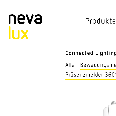
Vev
Produkt
Connected Li
Aussen­leuchten
Connected Lightin
Decken­leuchten
Alle
Bewe­gungs­m
Pendel­leuchten
Präsenz­melder 360
Sensorik
Steh­leuchten
Stras­sen­leuchte