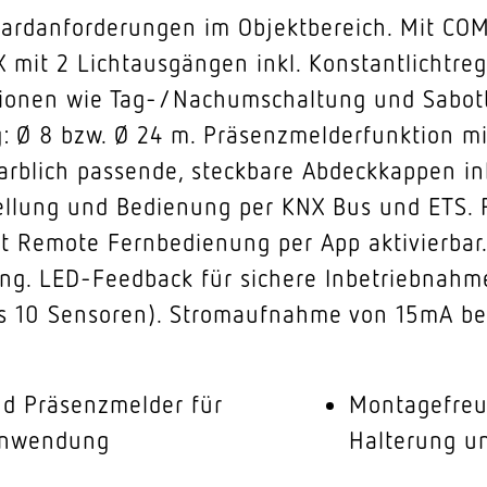
dardanforderungen im Objektbereich. Mit COM
NX mit 2 Lichtausgängen inkl. Konstantlichtre
onen wie Tag-/Nachumschaltung und Sabott
 Ø 8 bzw. Ø 24 m. Präsenzmelderfunktion mi
arblich passende, steckbare Abdeckkappen ink
ellung und Bedienung per KNX Bus und ETS.
rt Remote Fernbedienung per App aktivierbar
ng. LED-Feedback für sichere Inbetriebnahm
is 10 Sensoren). Stromaufnahme von 15mA bei
d Präsenzmelder für
Montagefreu
Anwendung
Halterung u