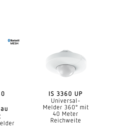
60
IS 3360 UP
Universal-
Melder 360° mit
bau
40 Meter
t
Reichweite
elder