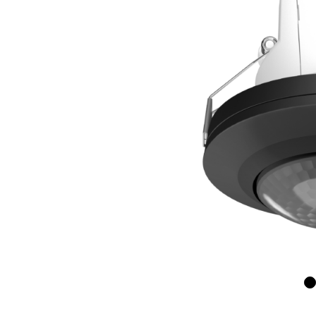
Wand­leuchten
System­kom­po­ne