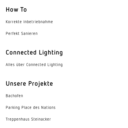
How To
Mit Leuchtmittel
Nein
Korrekte Inbe­trieb­nahme
Leuchtmittel
Perfekt Sanieren
Allgebrauchslampe
Connected Lighting
Sockel
E27
Alles über Connected Lighting
Mit Bewegungsmelder
Ja
Unsere Projekte
Erfassung
Bachofen
ggf. durch Glas, Holz und Leichtbauwände
Parking Place des Nations
Öffnungswinkel
Trep­penhaus Steinacker
160 °