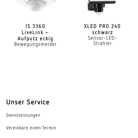
Wand Decke
Montageart
IS 3360
XLED PRO 240
Aufputz
LiveLink –
schwarz
Sensor-LED-
Aufputz eckig
Montagehöhe
Strahler
Bewegungsmelder
2,00 – 4,00 m
optimale Montagehöhe
2,5 m
Montagehöhe max
4,00 m
Unser Service
Leistung
60 W
Dienst­leis­tungen
Vereinbare einen Termin
Eigenverbrauch
1,1 W