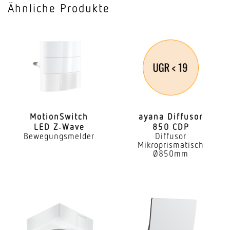
Ähnliche Produkte
Vernetzung
Ja
Art der Vernetzung
Master/Master
Vernetzung via
Kabel
Moti­onS­witch
ayana Diffusor
LED Z‑Wave
850 CDP
Anwendung, Ort
Bewegungsmelder
Diffusor
Innenbereich
Mikroprismatisch
Ø850mm
Anwendung, Raum
Flur / Gang Funktionsraum / Nebenraum
Treppenhaus WC / Waschraum Aussenbereich
Innenbereich
Montageort