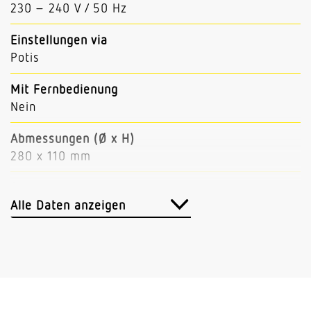
230 – 240 V / 50 Hz
Einstellungen via
Potis
Mit Fernbedienung
Nein
Abmessungen (Ø x H)
280 x 110 mm
Sensortechnologie
Hochfrequenz
Alle Daten anzeigen
Sendeleistung
< 1 mW
HF-Technik
5,8 GHz