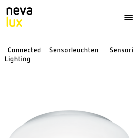
Connected
Sensor­leuchten
Sensorik
Lighting