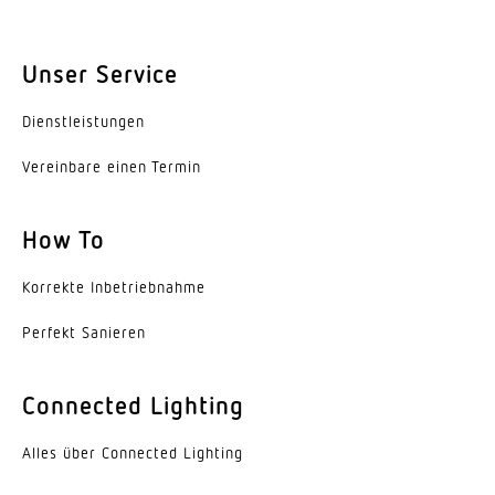
2 – 2000 lx
Zeiteinstellung
Unser Service
5 s – 15 Min.
Dienst­leis­tungen
Schlagfestigkeit
IK07
Vereinbare einen Termin
Schutzart
How To
IP44
Schutzklasse
Korrekte Inbe­trieb­nahme
II
Perfekt Sanieren
Umgebungstemperatur
-20 – 40 °C
Connected Lighting
Werkstoff des Gehäuses
Alles über Connected Lighting
Aluminium