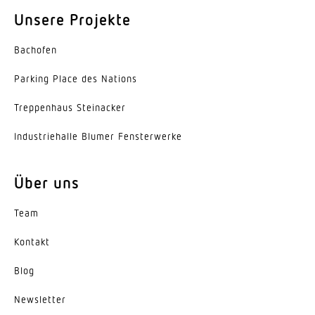
Unsere Projekte
Werkstoff der Abdeckung
Kunststoff opal
Bachofen
Herstellergarantie
Parking Place des Nations
5 Jahre
Trep­penhaus Steinacker
Indus­trie­halle Blumer Fensterwerke
Über uns
Team
Kontakt
Blog
News­letter