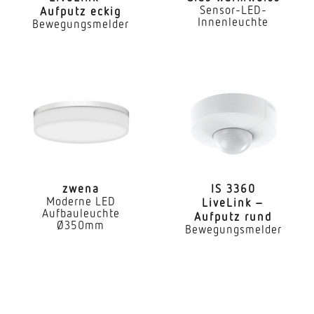
Sensor-LED-
Aufputz eckig
ggf. durch Glas, Holz und Leichtbauwände
Innenleuchte
Bewegungsmelder
Erfassungswinkel
360 °
Öffnungswinkel
160 °
Elektronische Skalierbarkeit
Ja
zwena
IS 3360
Mechanische Skalierbarkeit
Moderne LED
LiveLink –
Aufbauleuchte
Nein
Aufputz rund
Ø350mm
Bewegungsmelder
Dämmerungsschalter
Ja
Dämmerungseinstellung