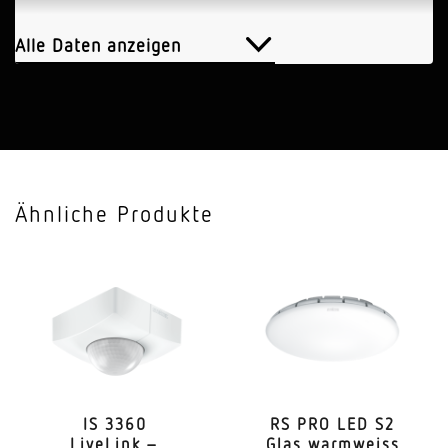
Leistung
60 W
Alle Daten anzeigen
Schaltausgang 1, Ohmsch
800 W
Mit Leuchtmittel
Nein
Ähnliche Produkte
Leuchtmittel
Allgebrauchslampe
Sockel
E27
Mit Bewegungsmelder
Ja
IS 3360
RS PRO LED S2
LiveLink –
Glas warmweiss
Erfassung