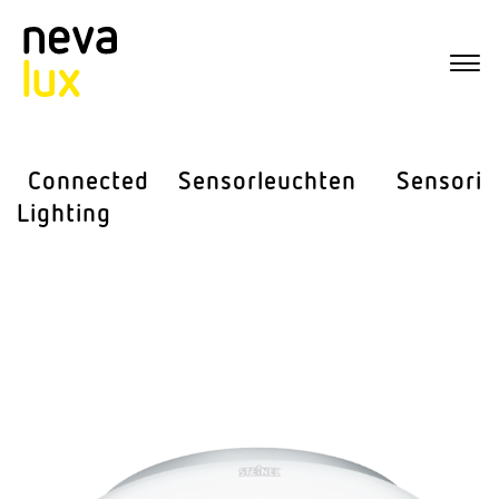
Connected
Sensor­leuchten
Sensorik
Lighting