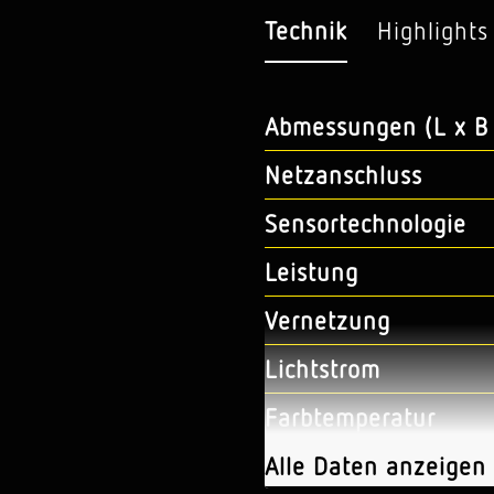
Technik
Highlights
Abmessungen (L x B 
Netzanschluss
Sensortechnologie
Leistung
Vernetzung
Lichtstrom
Farbtemperatur
Farbabweichung LED
Alle Daten anzeigen