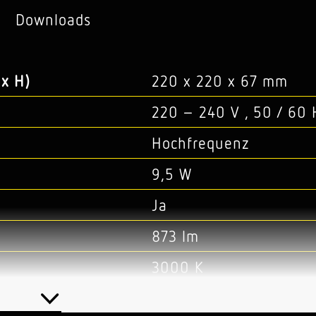
Downloads
x H)
220 x 220 x 67 mm
220 – 240 V , 50 / 60 
Hochfrequenz
9,5 W
Ja
873 lm
3000 K
SDCM3