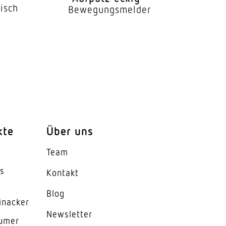
isch
Bewegungsmelder
kte
Über uns
Team
ht
es
Kontakt
Blog
inacker
News­letter
lumer