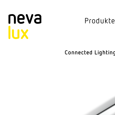
Vev
Produkt
Connected Li
Aussen­leuchten
Connected Lightin
Decken­leuchten
Pendel­leuchten
Sensorik
Steh­leuchten
Stras­sen­leuchte