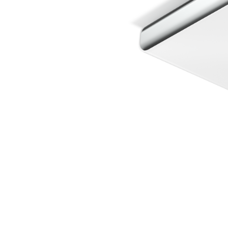
Wand­leuchten
System­kom­po­ne