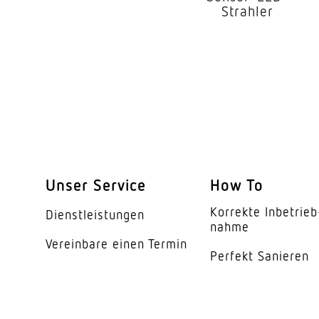
Elektronische Skalier
Strahler
Mechanische Skalier
Dauerlicht
Dämmerungsschalte
Dämmerungseinstell
Zeiteinstellung
Unser Service
How To
Grundlichtfunktion
Korrekte Inbe­trieb
Dienst­leis­tungen
Grundlichtfunktion Z
nahme
Vereinbare einen Termin
Perfekt Sanieren
Softlichtstart
Schlagfestigkeit