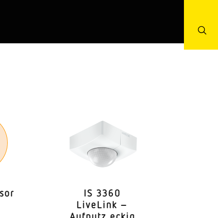
m
r
und Leichtbauwände
sor
IS 3360
LiveLink –
Aufputz eckig