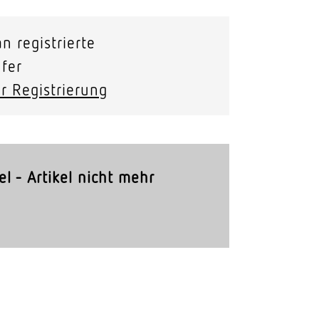
Stras­sen­leuchten
n registrierte
Wand­leuchten
fer
r Registrierung
el - Artikel nicht mehr