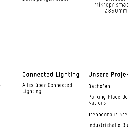
barkeit
Ja
Mikroprismat
Ø850mm
barkeit
Nein
schaltbar, 4 h
r
Ja
ung
2 – 2000 lx
5 s – 15 Min.
Connected Lighting
Unsere Proje
Ja
­
Alles über Connected
Bachofen
eit
10/30 Min., ganze Nac
Lighting
Parking Place d
Nations
Ja
Trep­penhaus Ste
IK00
Indus­trie­halle B