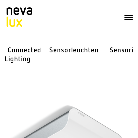
Connected
Sensor­leuchten
Sensorik
Lighting