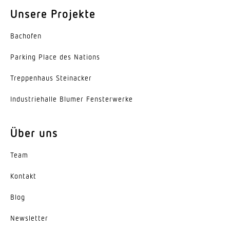
Unsere Projekte
Dämmerungsschalter
Ja
Bachofen
Dämmerungseinstellung
Parking Place des Nations
2 – 2000 lx
Trep­penhaus Steinacker
Zeiteinstellung
5 s – 15 Min.
Indus­trie­halle Blumer Fensterwerke
Grundlichtfunktion
Über uns
Ja
Team
Grundlichtfunktion Zeit
10/30 Min., ganze Nacht
Kontakt
Softlichtstart
Blog
Ja
News­letter