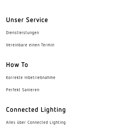
Erfassung
Unser Service
ggf. durch Glas, Holz und Leichtbauwände
Dienst­leis­tungen
Erfassungswinkel
360 °
Vereinbare einen Termin
Öffnungswinkel
How To
160 °
Elektronische Skalierbarkeit
Korrekte Inbe­trieb­nahme
Ja
Perfekt Sanieren
Mechanische Skalierbarkeit
Nein
Connected Lighting
Dauerlicht
Alles über Connected Lighting
schaltbar, 4 h