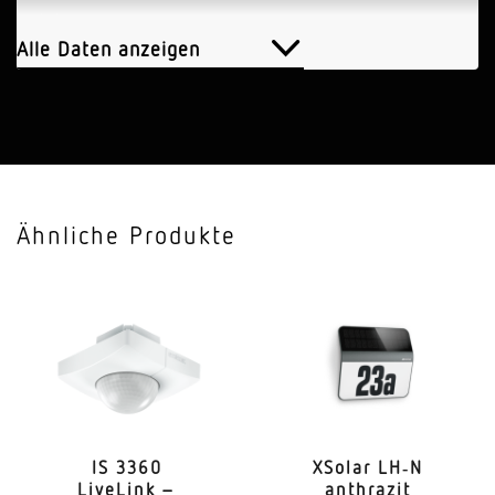
Leistung
9,5 W
Alle Daten anzeigen
Vernetzung
Ja
Lichtstrom
873 lm
Ähnliche Produkte
Farbtemperatur
3000 K
Farbabweichung LED
SDCM3
Farbwiedergabeindex CRI
80-89
IS 3360
XSolar LH‑N
LiveLink –
anthrazit
Mit Leuchtmittel