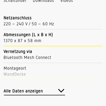
Schaltbilder
Downloads
Videos
Netzanschluss
220 – 240 V / 50 – 60 Hz
Abmessungen (L x B x H)
1370 x 87 x 58 mm
Vernetzung via
Bluetooth Mesh Connect
Montageort
WandDecke
Leistung
31 W
Alle Daten anzeigen
Eigenverbrauch