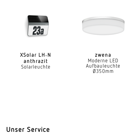
LED Kühlsystem
Passive Thermo Control
Mit Bewegungsmelder
Nein
Elektronische Skalierbarkeit
XSolar LH‑N
zwena
Moderne LED
anthrazit
Ja
Aufbauleuchte
Solarleuchte
Ø350mm
Hauptlicht einstellbar
0 - 100 %
Grundlichtfunktion
Ja
Grundlichtfunktion Zeit
1-60 Min.
Unser Service