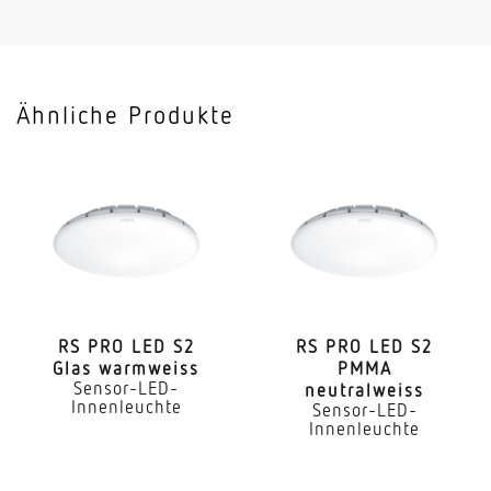
0,45 W
gemessener Lichtstrom (360°)
4250 lm
Ähnliche Produkte
Farbtemperatur
4000 K
Leuchtmittel
LED nicht austauschbar
Lebensdauer LED (Max. °C)
60000 Std
RS PRO LED S2
RS PRO LED S2
Glas warmweiss
PMMA
Lebensdauer LED L70B50 (25°)
Sensor-LED-
neutralweiss
> 60000 Std
Innenleuchte
Sensor-LED-
Innenleuchte
Lichtstromrückgang nach LM80
L80B10