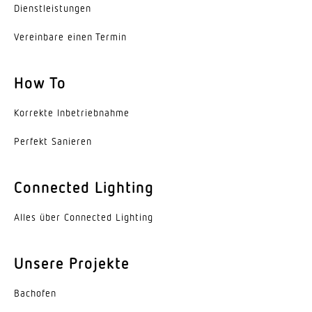
Leistung
Dienst­leis­tungen
31 W
Vereinbare einen Termin
Schlagfestigkeit
IK07
How To
Schutzart
Korrekte Inbe­trieb­nahme
IP65
Perfekt Sanieren
Schutzklasse
II
Connected Lighting
Umgebungstemperatur
Alles über Connected Lighting
-20 – 40 °C
Werkstoff des Gehäuses
Unsere Projekte
Kunststoff
Bachofen
Werkstoff der Abdeckung