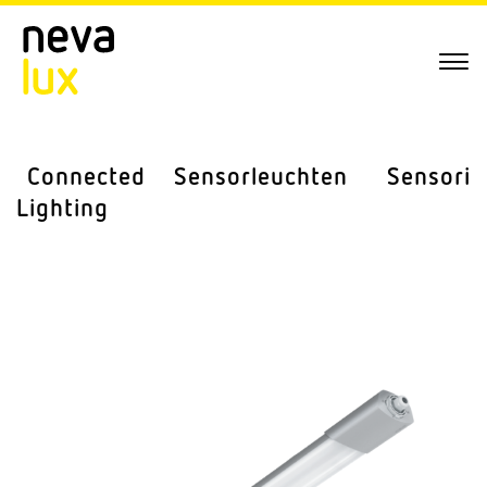
Connected
Sensor­leuchten
Sensorik
Lighting