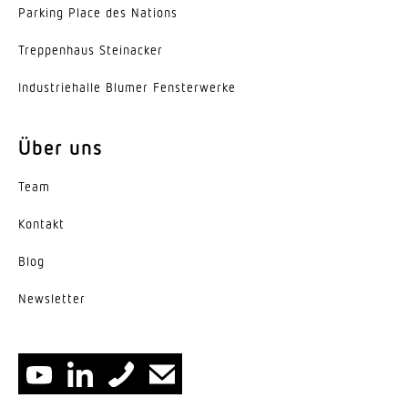
Kunststoff strukturiert
Parking Place des Nations
Trep­penhaus Steinacker
Farbe
Grau
Indus­trie­halle Blumer Fensterwerke
Herstellergarantie
5 Jahre
Über uns
Ausweise, Zertifikate
Team
DEKRA
Kontakt
EPREL Kategorie
Blog
Umgebenes Produkt mit integrierter Lichtquelle
News­letter