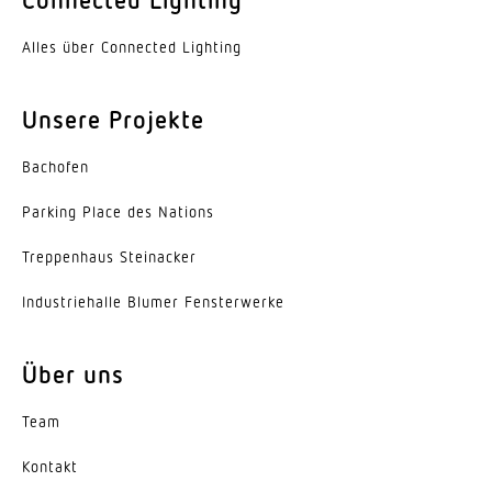
Öffnungswinkel
Alles über Connected Lighting
160 °
Unsere Projekte
Elektronische Skalierbarkeit
Ja
Bachofen
Dämmerungseinstellung
Parking Place des Nations
2 – 2000 lx
Trep­penhaus Steinacker
Zeiteinstellung
Indus­trie­halle Blumer Fensterwerke
5 s – 60 Min.
Hauptlicht einstellbar
Über uns
0 - 100 %
Team
Grundlichtfunktion
Ja
Kontakt