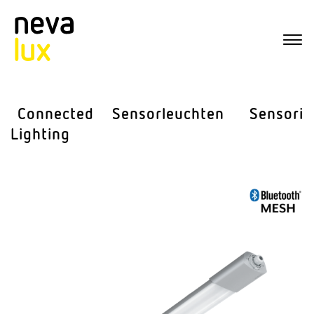
Connected
Sensor­leuchten
Sensorik
Lighting