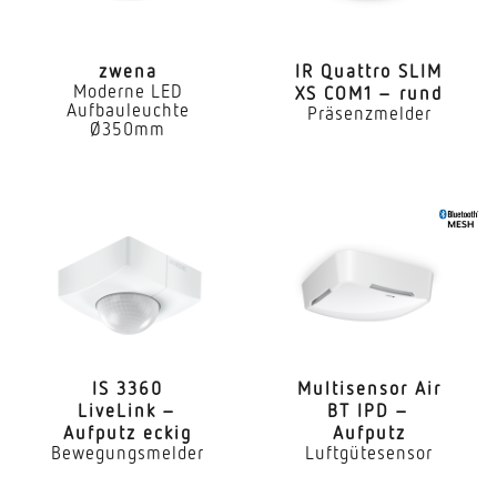
Montagehöhe max
4,00 m
zwena
IR Quattro SLIM
Moderne LED
XS COM1 – rund
Leistung
Aufbauleuchte
Präsenzmelder
31 W
Ø350mm
Eigenverbrauch
0,41 W
gemessener Lichtstrom (360°)
4250 lm
Lichtstrom Notlicht
706 lm
IS 3360
Multi­sensor Air
Farbtemperatur
LiveLink –
BT IPD –
Aufputz eckig
Aufputz
4000 K
Bewegungsmelder
Luftgütesensor
Farbabweichung LED