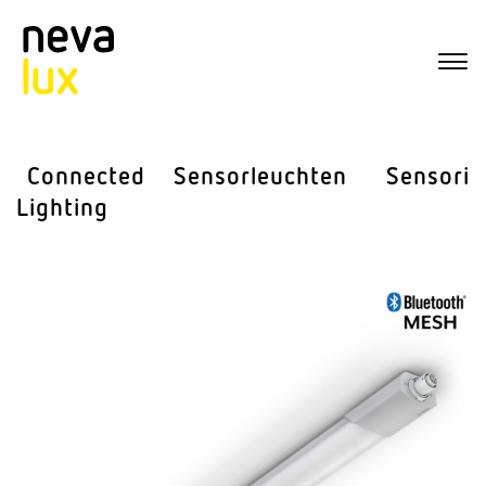
Connected
Sensor­leuchten
Sensorik
Lighting