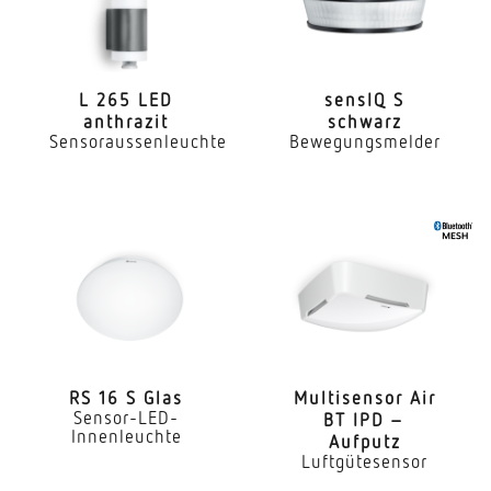
Montagehöhe max
4,00 m
L 265 LED
sensIQ S
anthrazit
schwarz
Leistung
Sensoraussenleuchte
Bewegungsmelder
42 W
Eigenverbrauch
0,45 W
gemessener Lichtstrom (360°)
5940 lm
Lichtstrom Notlicht
706 lm
RS 16 S Glas
Multi­sensor Air
Sensor-LED-
BT IPD –
Farbtemperatur
Innenleuchte
Aufputz
4000 K
Luftgütesensor