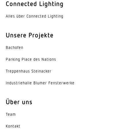
Connected Lighting
160 °
Alles über Connected Lighting
Elektronische Skalierbarkeit
Ja
Unsere Projekte
Mechanische Skalierbarkeit
Nein
Bachofen
Parking Place des Nations
Reichweite Radial
Ø 10 m (79 m²)
Trep­penhaus Steinacker
Reichweite Tangential
Indus­trie­halle Blumer Fensterwerke
Ø 10 m (79 m²)
Über uns
Dämmerungseinstellung
2 – 2000 lx
Team
Zeiteinstellung
Kontakt