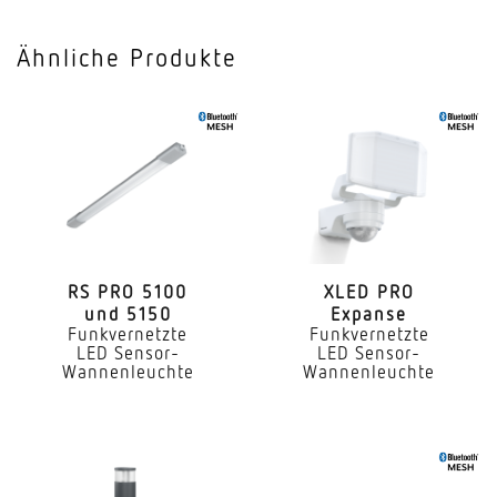
Vernetzung
Ja
Ähnliche Produkte
Art der Vernetzung
Master/Master
Vernetzung via
Bluetooth Mesh
Slavebetrieb einstellbar
Ja
RS PRO 5100
XLED PRO
und 5150
Expanse
Anwendung, Ort
Funkvernetzte
Funkvernetzte
Innenbereich
LED Sensor-
LED Sensor-
Wannenleuchte
Wannenleuchte
Anwendung, Raum
Innenbereich Lager Parkhaus / Tiefgarage Flur /
Gang Funktionsraum / Nebenraum Treppenhaus
Umkleide WC / Waschraum