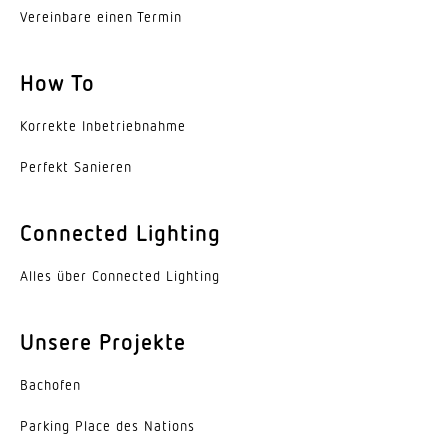
Farbtemperatur
Vereinbare einen Termin
4000 K
Farbabweichung LED
How To
SDCM3
Korrekte Inbe­trieb­nahme
Mit Leuchtmittel
Perfekt Sanieren
Ja, STEINEL LED-System
Leuchtmittel
Connected Lighting
LED nicht austauschbar
Alles über Connected Lighting
Sockel
Sonstige
Unsere Projekte
LED Kühlsystem
Passive Thermo Control
Bachofen
Parking Place des Nations
Mit Bewegungsmelder