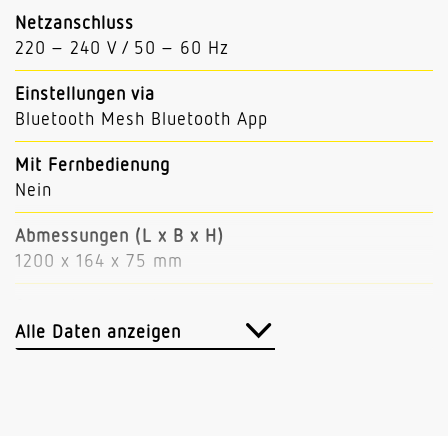
Netzanschluss
220 – 240 V / 50 – 60 Hz
Einstellungen via
Bluetooth Mesh Bluetooth App
Mit Fernbedienung
Nein
Abmessungen (L x B x H)
1200 x 164 x 75 mm
Sensortechnologie
Hochfrequenz
Alle Daten anzeigen
HF-Technik
24 GHz