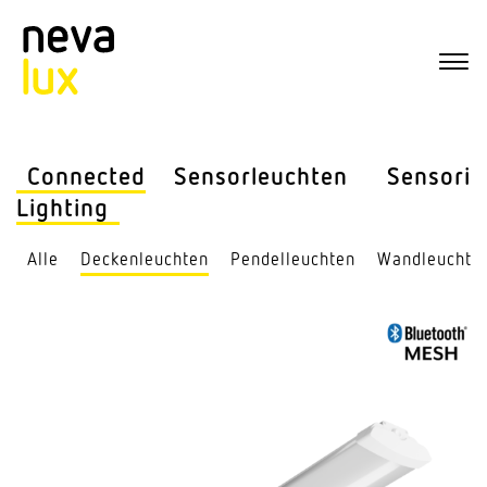
Connected
Sensor­leuchten
Sensorik
Lighting
Alle
Decken­leuchten
Pendel­leuchten
Wand­leuchte