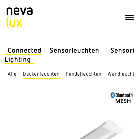
Connected
Sensor­leuchten
Sensorik
Lighting
Alle
Decken­leuchten
Pendel­leuchten
Wand­leuchte