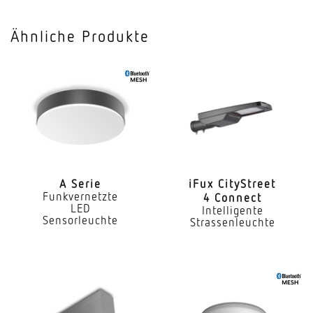
Vernetzung
Ja
Ähnliche Produkte
Art der Vernetzung
Master/Master
Vernetzung via
Bluetooth Mesh
Slavebetrieb einstellbar
Ja
A Serie
iFux City­Street
Funkvernetzte
4 Connect
Anwendung, Ort
LED
Intelligente
Innenbereich
Sensorleuchte
Strassenleuchte
Anwendung, Raum
Innenbereich Lager Parkhaus / Tiefgarage Flur /
Gang Funktionsraum / Nebenraum Treppenhaus
Umkleide WC / Waschraum