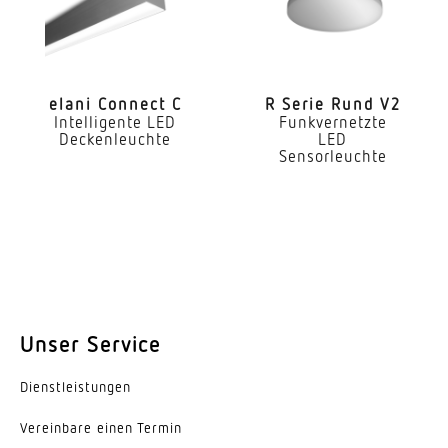
Montageort
Decke Wand
Montageart
elani Connect C
R Serie Rund V2
Intelligente LED
Funkvernetzte
Aufputz
Deckenleuchte
LED
Sensorleuchte
Montagehöhe
2 – 3,50 m
optimale Montagehöhe
2,8 m
Montagehöhe max
3,50 m
Unser Service
Leistung
Dienst­leis­tungen
31 W
Vereinbare einen Termin