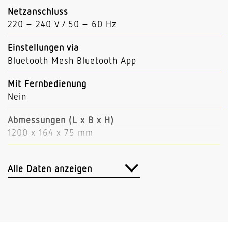
Netzanschluss
220 – 240 V / 50 – 60 Hz
Einstellungen via
Bluetooth Mesh Bluetooth App
Mit Fernbedienung
Nein
Abmessungen (L x B x H)
1200 x 164 x 75 mm
Sensortechnologie
Hochfrequenz
Alle Daten anzeigen
HF-Technik
24 GHz