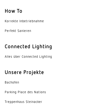
Farbtemperatur
4000 K
How To
Farbabweichung LED
Korrekte Inbe­trieb­nahme
SDCM3
Perfekt Sanieren
Mit Leuchtmittel
Ja, STEINEL LED-System
Connected Lighting
Leuchtmittel
Alles über Connected Lighting
LED nicht austauschbar
Sockel
Unsere Projekte
Sonstige
Bachofen
LED Kühlsystem
Passive Thermo Control
Parking Place des Nations
Trep­penhaus Steinacker
Mit Bewegungsmelder