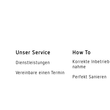
Mechanische Skalier
Dämmerungsschalte
Dämmerungseinstell
Zeiteinstellung
Grundlichtfunktion
Unser Service
How To
Grundlichtfunktion Z
Korrekte Inbe­trieb
Dienst­leis­tungen
nahme
Funktionen
Vereinbare einen Termin
Perfekt Sanieren
Schlagfestigkeit
Schutzart
Schutzklasse