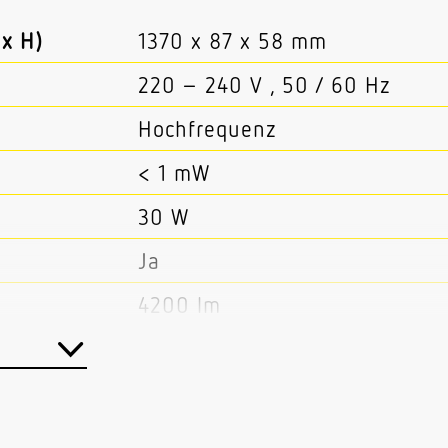
x H)
1370 x 87 x 58 mm
220 – 240 V , 50 / 60 Hz
Hochfrequenz
< 1 mW
30 W
Ja
4200 lm
4000 K
SDCM3
 CRI
80-89