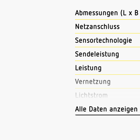
Abmessungen (L x B 
Netzanschluss
Sensortechnologie
Sendeleistung
Leistung
Vernetzung
Lichtstrom
Farbtemperatur
Alle Daten anzeigen
Farbabweichung LED
Farbwiedergabeindex