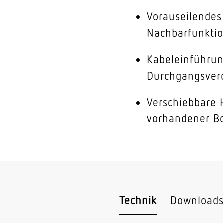
Vorauseilendes
Nachbarfunkti
Kabeleinführung
Durchgangsver
Verschiebbare 
vorhandener B
Technik
Download