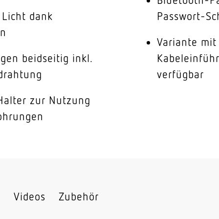
 Licht dank
Passwort-Sc
on
Variante mit
en beidseitig inkl.
Kabeleinfüh
drahtung
verfügbar
Halter zur Nutzung
ohrungen
s
Videos
Zubehör