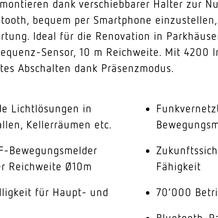
zu montieren dank verschiebbarer Halter zur 
etooth, bequem per Smartphone einzustellen,
rtung. Ideal für die Renovation in Parkhäuse
equenz-Sensor, 10 m Reichweite. Mit 4200 l
ltes Abschalten dank Präsenzmodus.
de Lichtlösungen in
Funkvernetz
llen, Kellerräumen etc.
Bewegungsm
HF-Bewegungsmelder
Zukunftssich
rer Reichweite Ø10m
Fähigkeit
lligkeit für Haupt- und
70’000 Betri
Bluetooth-P