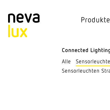
Vev
Produkt
Connected Li
Aussen­leuchten
Connected Lightin
Decken­leuchten
Alle
Sensor­leucht
Pendel­leuchten
Sensor­leuchten Str
Sensorik
Steh­leuchten
Stras­sen­leuchte