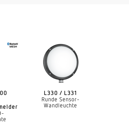
chtbauwände
600
L330 / L331
Runde Sensor-
Wandleuchte
melder
D-
hte