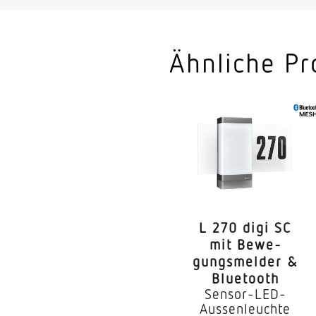
Mit Leuchtmittel
Leuchtmittel
Ähnliche Pr
Lebensdauer LED (Ma
Lichtstromrückgang
LED Kühlsystem
Mit Bewegungsmeld
Erfassung
L 270 digi SC
Erfassungswinkel
mit Bewe­
gungs­melder &
Öffnungswinkel
Bluetooth
Sensor-LED-
Elektronische Skalier
Aussenleuchte