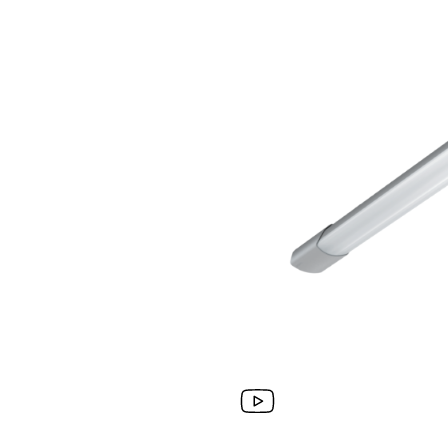
Wand­leuchten
System­kom­po­ne