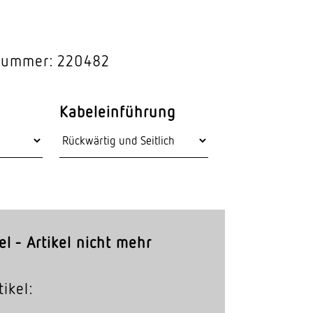
Stras­sen­leuchten
Wand­leuchten
lnummer: 220482
Kabeleinführung
el - Artikel nicht mehr
ikel: