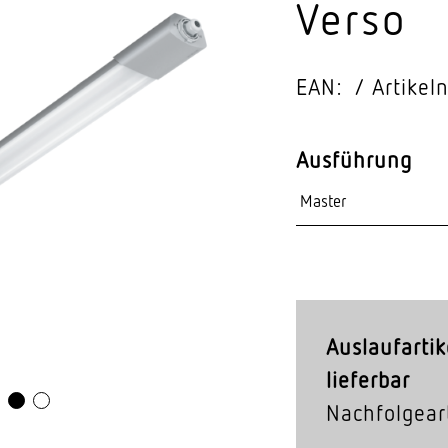
Verso
Video-Sensorik
nten
EAN:
Artike
Ausführung
Auslaufartik
lieferbar
Nachfolgeart