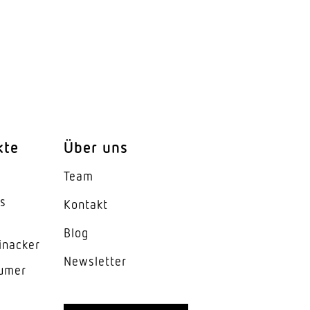
kte
Über uns
Team
tion, Gruppenparametrierung
es
Kontakt
Blog
inacker
News­letter
lumer