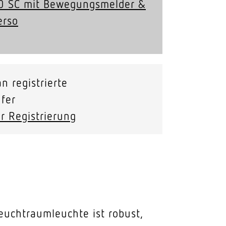
 SC mit Bewe­gungs­melder &
erso
n registrierte
fer
r Registrierung
uchtraumleuchte ist robust,