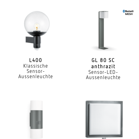
Vernetzung
Ja
Art der Vernetzung
Master/Master, Master/Slave
Lichtstrom
4206 lm
L400
GL 80 SC
Klassische
anthrazit
Farbtemperatur
Sensor-
Sensor-LED-
4000 K
Aussenleuchte
Aussenleuchte
Farbabweichung LED
SDCM3
Farbwiedergabeindex CRI
80-89
Mit Leuchtmittel