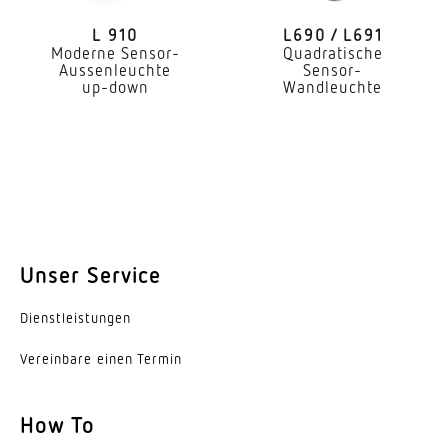
Ja, STEINEL LED-System
L 910
L690 / L691
Leuchtmittel
Moderne Sensor-
Quadratische
Aussenleuchte
Sensor-
LED nicht austauschbar
up-down
Wandleuchte
Lebensdauer LED (Max. °C)
60000 Std
Lichtstromrückgang nach LM80
L80B10
Sockel
Unser Service
Ohne
Dienst­leis­tungen
LED Kühlsystem
Passive Thermo Control
Vereinbare einen Termin
Mit Bewegungsmelder
How To
Ja