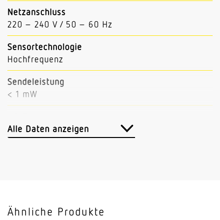
Netzanschluss
220 – 240 V / 50 – 60 Hz
Sensortechnologie
Hochfrequenz
Sendeleistung
< 1 mW
HF-Technik
5,8 GHz
Alle Daten anzeigen
Leistung
30 W
Eigenverbrauch
0,4 W
Ähnliche Produkte